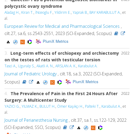
polycystic ovary syndrome
Aladag H.
,
Kiran T.
,
İNceoglu F.
,
Yildirim E.
,
Yaprak B.
,
BAY KARABULUT A.
, et
al.
European Review for Medical and Pharmacological Sciences
,
cilt.27, sa.6, ss.2543-2551, 2023 (SCI-Expanded, Scopus)
PlumX Metrics
3.
Long-term effects of orchiopexy and orchiectomy
2022
on the testes of rats with testicular torsion
Tasci A.
,
Uguralp S.
,
Akatli A. N.
,
ARSLAN A. K.
,
Karabulut A.
Journal of Pediatric Urology
, cilt.18, sa.3, 2022 (SCI-Expanded,
PlumX Metrics
Scopus)
4.
The Prevalence of Pain in the First 24 Hours After
2022
Surgery: A Multicenter Study
YAZICI G.
,
YILMAZ K.
,
BULUT H.
,
Ömer Kaşıkçı H.
,
Palteki T.
,
Karabulut A.
, et
al.
Journal of Perianesthesia Nursing
, cilt.37, sa.1, ss.122-129, 2022
(SCI-Expanded, SSCI, Scopus)