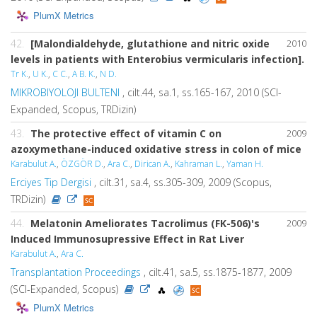
PlumX Metrics
42.
[Malondialdehyde, glutathione and nitric oxide
2010
levels in patients with Enterobius vermicularis infection].
Tr K.
,
U K.
,
C C.
,
A B. K.
,
N D.
MIKROBIYOLOJI BULTENI
, cilt.44, sa.1, ss.165-167, 2010 (SCI-
Expanded, Scopus, TRDizin)
43.
The protective effect of vitamin C on
2009
azoxymethane-induced oxidative stress in colon of mice
Karabulut A.
,
ÖZGÖR D.
,
Ara C.
,
Dirican A.
,
Kahraman L.
,
Yaman H.
Erciyes Tip Dergisi
, cilt.31, sa.4, ss.305-309, 2009 (Scopus,
TRDizin)
44.
Melatonin Ameliorates Tacrolimus (FK-506)'s
2009
Induced Immunosupressive Effect in Rat Liver
Karabulut A.
,
Ara C.
Transplantation Proceedings
, cilt.41, sa.5, ss.1875-1877, 2009
(SCI-Expanded, Scopus)
PlumX Metrics