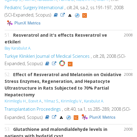
Pediatric Surgery International
, cilt.24, sa.2, ss.191-197, 2008
(SCI-Expanded, Scopus)
PlumX Metrics
51.
Resveratrol and it's effects Resveratrol ve
2008
etkileri
Bay Karabulut A.
Turkiye Klinikleri Journal of Medical Sciences
, cilt.28, 2008 (SCI-
Expanded, Scopus)
52.
Effect of Resveratrol and Melatonin on Oxidative
2008
Stress Enzymes, Regeneration, and Hepatocyte
Ultrastructure in Rats Subjected to 70% Partial
Hepatectomy
Kirimlioglu H.
,
Ecevit A.
,
Yilmaz S.
,
Kirimlioglu V.
,
Karabulut A.
Transplantation Proceedings
, cilt.40, sa.1, ss.285-289, 2008 (SCI-
PlumX Metrics
Expanded, Scopus)
53.
Glutathione and malondialdehyde levels in
2008
patients with hydatid cyst