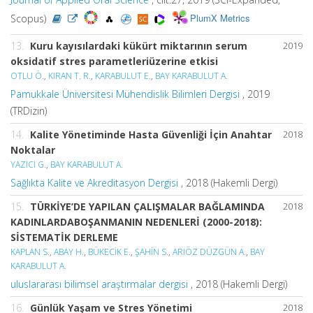
PlumX Metrics
Scopus)
13.
Kuru kayısılardaki kükürt miktarının serum
2019
oksidatif stres parametleriüzerine etkisi
OTLU Ö.
,
KIRAN T. R.
,
KARABULUT E.
,
BAY KARABULUT A.
Pamukkale Üniversitesi Mühendislik Bilimleri Dergisi
, 2019
(TRDizin)
14.
Kalite Yönetiminde Hasta Güvenliği İçin Anahtar
2018
Noktalar
YAZICI G.
,
BAY KARABULUT A.
Sağlıkta Kalite ve Akreditasyon Dergisi
, 2018 (Hakemli Dergi)
15.
TÜRKİYE’DE YAPILAN ÇALIŞMALAR BAĞLAMINDA
2018
KADINLARDABOŞANMANIN NEDENLERİ (2000-2018):
SİSTEMATİK DERLEME
KAPLAN S.
,
ABAY H.
,
BÜKECİK E.
,
ŞAHİN S.
,
ARIÖZ DÜZGÜN A.
,
BAY
KARABULUT A.
uluslararası bilimsel araştırmalar dergisi
, 2018 (Hakemli Dergi)
16.
Günlük Yaşam ve Stres Yönetimi
2018