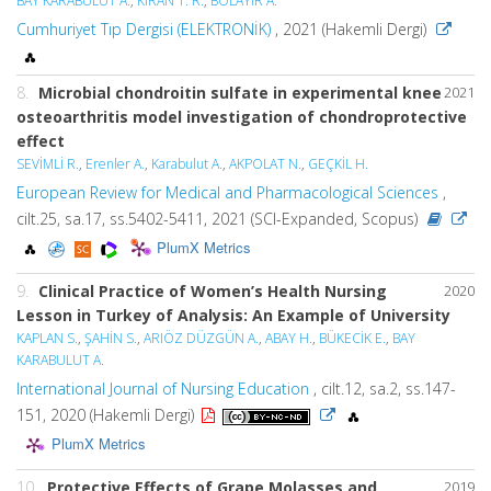
BAY KARABULUT A.
,
KIRAN T. R.
,
BOLAYIR A.
Cumhuriyet Tıp Dergisi (ELEKTRONİK)
, 2021 (Hakemli Dergi)
8.
Microbial chondroitin sulfate in experimental knee
2021
osteoarthritis model investigation of chondroprotective
effect
SEVİMLİ R.
,
Erenler A.
,
Karabulut A.
,
AKPOLAT N.
,
GEÇKİL H.
European Review for Medical and Pharmacological Sciences
,
cilt.25, sa.17, ss.5402-5411, 2021 (SCI-Expanded, Scopus)
PlumX Metrics
9.
Clinical Practice of Women’s Health Nursing
2020
Lesson in Turkey of Analysis: An Example of University
KAPLAN S.
,
ŞAHİN S.
,
ARIÖZ DÜZGÜN A.
,
ABAY H.
,
BÜKECİK E.
,
BAY
KARABULUT A.
International Journal of Nursing Education
, cilt.12, sa.2, ss.147-
151, 2020 (Hakemli Dergi)
PlumX Metrics
10.
Protective Effects of Grape Molasses and
2019