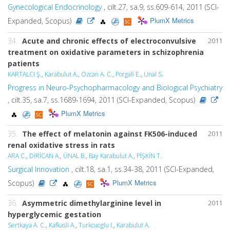
Gynecological Endocrinology
, cilt.27, sa.9, ss.609-614, 2011 (SCI-
PlumX Metrics
Expanded, Scopus)
34.
Acute and chronic effects of electroconvulsive
2011
treatment on oxidative parameters in schizophrenia
patients
KARTALCI Ş.
,
Karabulut A.
,
Ozcan A. C.
,
Porgali E.
,
Unal S.
Progress in Neuro-Psychopharmacology and Biological Psychiatry
, cilt.35, sa.7, ss.1689-1694, 2011 (SCI-Expanded, Scopus)
PlumX Metrics
35.
The effect of melatonin against FK506-induced
2011
renal oxidative stress in rats
ARA C.
,
DİRİCAN A.
,
ÜNAL B.
,
Bay Karabulut A.
,
PİŞKİN T.
Surgical Innovation
, cilt.18, sa.1, ss.34-38, 2011 (SCI-Expanded,
PlumX Metrics
Scopus)
36.
Asymmetric dimethylarginine level in
2011
hyperglycemic gestation
Sertkaya A. C.
,
Kafkasli A.
,
Turkcuoglu I.
,
Karabulut A.