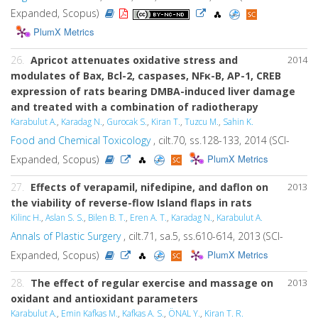
Expanded, Scopus)
PlumX Metrics
26.
Apricot attenuates oxidative stress and
2014
modulates of Bax, Bcl-2, caspases, NFκ-B, AP-1, CREB
expression of rats bearing DMBA-induced liver damage
and treated with a combination of radiotherapy
Karabulut A.
,
Karadag N.
,
Gurocak S.
,
Kiran T.
,
Tuzcu M.
,
Sahin K.
Food and Chemical Toxicology
, cilt.70, ss.128-133, 2014 (SCI-
PlumX Metrics
Expanded, Scopus)
27.
Effects of verapamil, nifedipine, and daflon on
2013
the viability of reverse-flow Island flaps in rats
Kilinc H.
,
Aslan S. S.
,
Bilen B. T.
,
Eren A. T.
,
Karadag N.
,
Karabulut A.
Annals of Plastic Surgery
, cilt.71, sa.5, ss.610-614, 2013 (SCI-
PlumX Metrics
Expanded, Scopus)
28.
The effect of regular exercise and massage on
2013
oxidant and antioxidant parameters
Karabulut A.
,
Emin Kafkas M.
,
Kafkas A. S.
,
ÖNAL Y.
,
Kiran T. R.