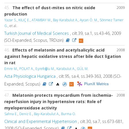
45.
The effect of dust-mites on nitric oxide
2009
production
Yazar S.
,
KILIÇ E.
,
ATAMBAY M.
,
Bay Karabulut A.
,
Aycan Ö. M.
,
Sönmez Tamer
G.
, et al.
Turkish Journal of Medical Sciences
, cilt.39, sa.1, ss.43-46, 2009
(SCI-Expanded, Scopus, TRDizin)
46.
Effects of melatonin and acetylsalicylic acid
2008
against hepatic oxidative stress after bile duct ligation
in rat
Emre M.
,
POLAT A.
,
Eşrefoǧlu M.
,
Karabulut A.
,
GÜL M.
Acta Physiologica Hungarica
, cilt.95, sa.4, ss.349-363, 2008 (SCI-
PlumX Metrics
Expanded, Scopus)
47.
Melatonin protects myocardium from ischemia-
2008
reperfusion injury in hypertensive rats: Role of
myeloperoxidase activity
Sahna E.
,
Deniz E.
,
Bay-Karabulut A.
,
Burma O.
Clinical and Experimental Hypertension
, cilt.30, sa.7, ss.673-681,
2008 (SCI-Expanded, Scopus)