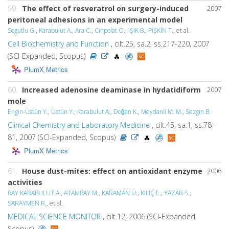
59.
The effect of resveratrol on surgery-induced
2007
peritoneal adhesions in an experimental model
Sogutlu G.
,
Karabulut A.
,
Ara C.
,
Cinpolat O.
,
IŞIK B.
,
PİŞKİN T.
, et al.
Cell Biochemistry and Function
, cilt.25, sa.2, ss.217-220, 2007
(SCI-Expanded, Scopus)
PlumX Metrics
60.
Increased adenosine deaminase in hydatidiform
2007
mole
Engin-Üstün Y.
,
Üstün Y.
,
Karabulut A.
,
Doǧan K.
,
Meydanli M. M.
,
Sezgin B.
Clinical Chemistry and Laboratory Medicine
, cilt.45, sa.1, ss.78-
81, 2007 (SCI-Expanded, Scopus)
PlumX Metrics
61.
House dust-mites: effect on antioxidant enzyme
2006
activities
BAY KARABULUT A.
,
ATAMBAY M.
,
KARAMAN Ü.
,
KILIÇ E.
,
YAZAR S.
,
SARAYMEN R.
, et al.
MEDICAL SCIENCE MONITOR
, cilt.12, 2006 (SCI-Expanded,
Scopus)