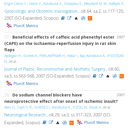
Engin-Üstün Y.
,
Üstün Y.
,
Karabulut A.
,
Özkaplan E.
,
Meydanli M. M.
,
Kafkasli A.
Gynecologic and Obstetric Investigation
, cilt.64, sa.2, ss.117-120,
2007 (SCI-Expanded, Scopus)
PlumX Metrics
57.
Beneficial effects of caffeic acid phenethyl ester
2007
(CAPE) on the ischaemia-reperfusion injury in rat skin
flaps
Aydogan H.
,
Gurlek A.
,
PARLAKPINAR H.
,
Askar I.
,
Bay-Karabulut A.
,
AYDOĞAN
N.
, et al.
Journal of Plastic, Reconstructive and Aesthetic Surgery
, cilt.60,
sa.5, ss.563-568, 2007 (SCI-Expanded, Scopus)
PlumX Metrics
58.
Do sodium channel blockers have
2007
neuroprotective effect after onset of ischemic insult?
Ates O.
,
Cayli S. R.
,
GÜRSES İ.
,
Karabulut A.
,
YÜCEL N.
,
Kocak A.
, et al.
Neurological Research
, cilt.29, sa.3, ss.317-323, 2007 (SCI-
PlumX Metrics
Expanded, Scopus)