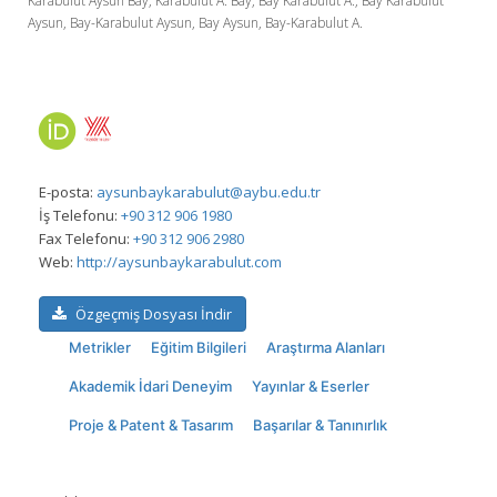
Karabulut Aysun Bay, Karabulut A. Bay, Bay Karabulut A., Bay Karabulut
Aysun, Bay-Karabulut Aysun, Bay Aysun, Bay-Karabulut A.
E-posta:
aysunbaykarabulut@aybu.edu.tr
İş Telefonu:
+90 312 906 1980
Fax Telefonu:
+90 312 906 2980
Web:
http://aysunbaykarabulut.com
Özgeçmiş Dosyası İndir
Metrikler
Eğitim Bilgileri
Araştırma Alanları
Akademik İdari Deneyim
Yayınlar & Eserler
Proje & Patent & Tasarım
Başarılar & Tanınırlık