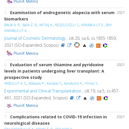
PlumX Metrics
5.
Examination of androgenetic alopecia with serum
2021
biomarkers
BALIK A. R.
,
Balık Z. B.
,
AKTAŞ A.
,
NEŞELİOĞLU S.
,
KARABULUT E.
,
BAY
KARABULUT A.
Journal of Cosmetic Dermatology
, cilt.20, sa.6, ss.1855-1859,
2021 (SCI-Expanded, Scopus)
PlumX Metrics
6.
Evaluation of serum thiamine and pyridoxine
2021
levels in patients undergoing liver transplant: A
prospective study
AKBULUT A. S.
,
Abbasov P.
,
Karakas S.
,
Karabulut A.
,
Yilmaz S.
Experimental and Clinical Transplantation
, cilt.19, sa.5, ss.457-
461, 2021 (SCI-Expanded, Scopus)
PlumX Metrics
7.
Complications related to COVID-19 infection in
2021
neurological diseases