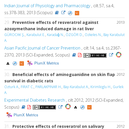
Indian Journal of Physiology and Pharmacology
, cilt.57, sa.4,
ss.378-383, 2013 (Scopus)
29.
Preventive effects of resveratrol against
2013
azoxymethane induced damage in rat liver
GÜROCAK Ş.
,
Karabulut E.
,
Karadaǧ N.
,
ÖZGÖR D.
,
Ozkeles N.
,
Bay Karabulut
A.
Asian Pacific Journal of Cancer Prevention
, cilt.14, sa.4, ss.2367-
2370, 2013 (SCI-Expanded, Scopus)
PlumX Metrics
30.
Beneficial effects of aminoguanidine on skin flap
2012
survival in diabetic rats
Ozturk A.
,
FIRAT C.
,
PARLAKPINAR H.
,
Bay-Karabulut A.
,
Kirimlioglu H.
,
Gurlek
A.
Experimental Diabetes Research
, cilt.2012, 2012 (SCI-Expanded,
Scopus)
PlumX Metrics
31.
Protective effects of resveratrol on salivary
2012