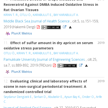
Resveratrol Against DMBA Induced Oxidative Stress in
Rat Ovarian Tissues
KIRAN T. R.
,
OTLU Ö.
,
KARABULUT E.
,
BAY KARABULUT A.
Middle Black Sea Journal of Health Science
, cilt.5, ss.151-159,
2019 (Hakemli Dergi)
PlumX Metrics
11.
Effect of sulfur amount in dry apricot on serum
2019
oxidative stress parameters
OTLU Ö.
,
KIRAN T. R.
,
KARABULUT E.
,
BAY KARABULUT A.
Pamukkale University Journal of Engineering Sciences
, cilt.25,
sa.7, ss.889-892, 2019 (TRDizin)
PlumX Metrics
12.
Evaluating clinical and laboratory effects of
2019
ozone in non-surgical periodontal treatment: A
randomized controlled trial
Seydanur Dengizek E.
,
Serkan D.
,
Abubekir E.
,
Aysun Bay K.
,
Onder O.
,
Arife
C.
Journal of Applied Oral Science
, cilt.27, 2019 (SCI-Expanded,