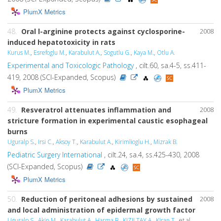
PlumX Metrics
48.
Oral l-arginine protects against cyclosporine-
2008
induced hepatotoxicity in rats
Kurus M.
,
Esrefoglu M.
,
Karabulut A.
,
Sogutlu G.
,
Kaya M.
,
Otlu A.
Experimental and Toxicologic Pathology
, cilt.60, sa.4-5, ss.411-
419, 2008 (SCI-Expanded, Scopus)
PlumX Metrics
49.
Resveratrol attenuates inflammation and
2008
stricture formation in experimental caustic esophageal
burns
Uguralp S.
,
Irsi C.
,
Aksoy T.
,
Karabulut A.
,
Kirimlioglu H.
,
Mizrak B.
Pediatric Surgery International
, cilt.24, sa.4, ss.425-430, 2008
(SCI-Expanded, Scopus)
PlumX Metrics
50.
Reduction of peritoneal adhesions by sustained
2008
and local administration of epidermal growth factor
Uguralp S.
,
Akin M.
,
Karabulut A.
,
Harma B.
,
KIZILTAY A.
,
Kiran T.
, et al.