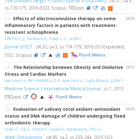
Turk psikiyatri dergisi = Turkish journal of psychiatry
, cilt.27, sa.3,
ss.170-175, 2016 (SSCI, Scopus, TRDizin)
23.
Effects of electroconvulsive therapy on some
2016
inflammatory factors in patients with treatment-
resistant schizophrenia
KARTALCI Ş.
,
Karabulut A.
,
Erbay L. G.
,
ACAR C.
Journal of ECT
, cilt.32, sa.3, ss.174-179, 2016 (SCI-Expanded,
PlumX Metrics
SSCI, Scopus)
24.
The Relationship between Obesity and Oxidative
2015
Stress and Cardiac Markers
baki ünver p.
,
BAY KARABULUT A.
,
ayse çikim s.
,
Tugba Raika K.
,
Julide Y.
Medicine Science | International Medical Journal
, ss.1, 2015
PlumX Metrics
(TRDizin)
25.
Evaluation of salivary total oxidant-antioxidant
2015
status and DNA damage of children undergoing fixed
orthodontic therapy
Guler C.
,
Toy E.
,
Ozturk F.
,
Gunes D.
,
Karabulut A.
,
Otlu O.
Angle Orthodontist
, cilt.85, sa.2, ss.239-244, 2015 (SCI-