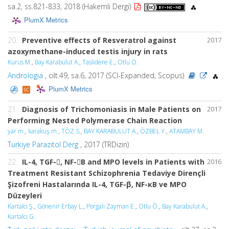
sa.2, ss.821-833, 2018 (Hakemli Dergi)
PlumX Metrics
20.
Preventive effects of Resveratrol against
2017
azoxymethane-induced testis injury in rats
Kurus M.
,
Bay Karabulut A.
,
Taslidere E.
,
Otlu O.
Andrologia
, cilt.49, sa.6, 2017 (SCI-Expanded, Scopus)
PlumX Metrics
21.
Diagnosis of Trichomoniasis in Male Patients on
2017
Performing Nested Polymerase Chain Reaction
yar m.
,
karakuş m.
,
TÖZ S.
,
BAY KARABULUT A.
,
ÖZBEL Y.
,
ATAMBAY M.
Turkiye Parazitol Derg
, 2017 (TRDizin)
22.
IL-4, TGF-, NF-B and MPO levels in Patients with
2016
Treatment Resistant Schizophrenia Tedaviye Dirençli
Şizofreni Hastalarında IL-4, TGF-β, NF-κB ve MPO
Düzeyleri
Kartalcı Ş.
,
Gönenir Erbay L.
,
Porgalı Zayman E.
,
Otlu Ö.
,
Bay Karabulut A.
,
Kartalcı G.