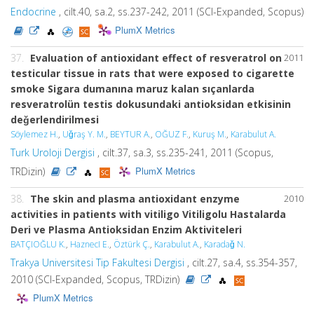
Endocrine
, cilt.40, sa.2, ss.237-242, 2011 (SCI-Expanded, Scopus)
PlumX Metrics
37.
Evaluation of antioxidant effect of resveratrol on
2011
testicular tissue in rats that were exposed to cigarette
smoke Sigara dumanına maruz kalan sıçanlarda
resveratrolün testis dokusundaki antioksidan etkisinin
deǧerlendirilmesi
Söylemez H.
,
Uǧraş Y. M.
,
BEYTUR A.
,
OĞUZ F.
,
Kuruş M.
,
Karabulut A.
Turk Uroloji Dergisi
, cilt.37, sa.3, ss.235-241, 2011 (Scopus,
PlumX Metrics
TRDizin)
38.
The skin and plasma antioxidant enzyme
2010
activities in patients with vitiligo Vitiligolu Hastalarda
Deri ve Plasma Antioksidan Enzim Aktiviteleri
BATÇIOĞLU K.
,
HaznecI E.
,
Öztürk Ç.
,
Karabulut A.
,
Karadaǧ N.
Trakya Universitesi Tip Fakultesi Dergisi
, cilt.27, sa.4, ss.354-357,
2010 (SCI-Expanded, Scopus, TRDizin)
PlumX Metrics