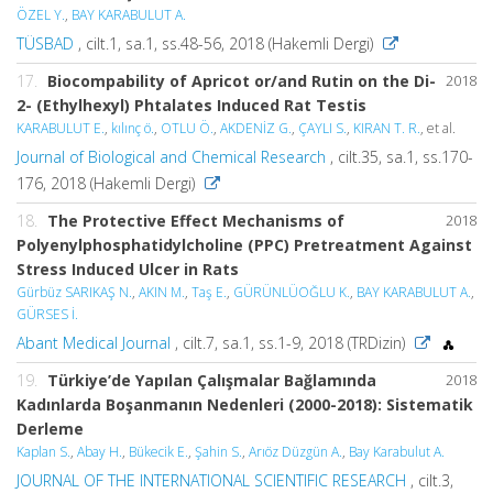
ÖZEL Y.
,
BAY KARABULUT A.
TÜSBAD
, cilt.1, sa.1, ss.48-56, 2018 (Hakemli Dergi)
17.
Biocompability of Apricot or/and Rutin on the Di-
2018
2- (Ethylhexyl) Phtalates Induced Rat Testis
KARABULUT E.
,
kılınç ö.
,
OTLU Ö.
,
AKDENİZ G.
,
ÇAYLI S.
,
KIRAN T. R.
, et al.
Journal of Biological and Chemical Research
, cilt.35, sa.1, ss.170-
176, 2018 (Hakemli Dergi)
18.
The Protective Effect Mechanisms of
2018
Polyenylphosphatidylcholine (PPC) Pretreatment Against
Stress Induced Ulcer in Rats
Gürbüz SARIKAŞ N.
,
AKIN M.
,
Taş E.
,
GÜRÜNLÜOĞLU K.
,
BAY KARABULUT A.
,
GÜRSES İ.
Abant Medical Journal
, cilt.7, sa.1, ss.1-9, 2018 (TRDizin)
19.
Türkiye’de Yapılan Çalışmalar Bağlamında
2018
Kadınlarda Boşanmanın Nedenleri (2000-2018): Sistematik
Derleme
Kaplan S.
,
Abay H.
,
Bükecik E.
,
Şahin S.
,
Arıöz Düzgün A.
,
Bay Karabulut A.
JOURNAL OF THE INTERNATIONAL SCIENTIFIC RESEARCH
, cilt.3,