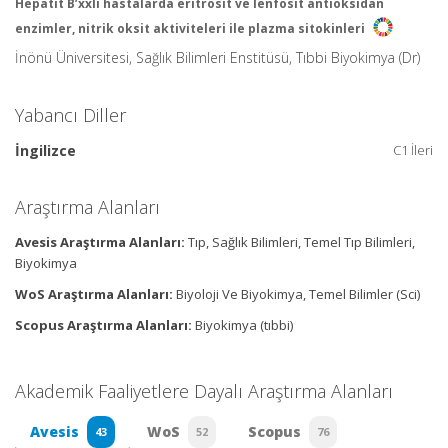
Hepatit B’xxli hastalarda eritrosit ve lenfosit antioksidan
enzimler, nitrik oksit aktiviteleri ile plazma sitokinleri
İnönü Üniversitesi, Sağlık Bilimleri Enstitüsü, Tıbbi Biyokimya (Dr)
Yabancı Diller
İngilizce
C1 İleri
Araştırma Alanları
Avesis Araştırma Alanları:
Tıp, Sağlık Bilimleri, Temel Tıp Bilimleri,
Biyokimya
WoS Araştırma Alanları:
Biyoloji Ve Biyokimya, Temel Bilimler (Sci)
Scopus Araştırma Alanları:
Biyokimya (tıbbi)
Akademik Faaliyetlere Dayalı Araştırma Alanları
Avesis
WoS
Scopus
43
52
76