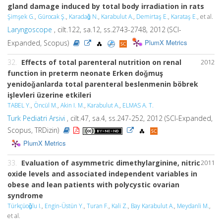
gland damage induced by total body irradiation in rats
Şimşek G.
,
Gürocak Ş.
,
Karadaǧ N.
,
Karabulut A.
,
Demirtaş E.
,
Karataş E.
, et al.
Laryngoscope
, cilt.122, sa.12, ss.2743-2748, 2012 (SCI-
PlumX Metrics
Expanded, Scopus)
32.
Effects of total parenteral nutrition on renal
2012
function in preterm neonate Erken doǧmuş
yenidoǧanlarda total parenteral beslenmenin böbrek
işlevleri üzerine etkileri
TABEL Y.
,
Öncül M.
,
Akin I. M.
,
Karabulut A.
,
ELMAS A. T.
Turk Pediatri Arsivi
, cilt.47, sa.4, ss.247-252, 2012 (SCI-Expanded,
Scopus, TRDizin)
PlumX Metrics
33.
Evaluation of asymmetric dimethylarginine, nitric
2011
oxide levels and associated independent variables in
obese and lean patients with polycystic ovarian
syndrome
Türkçüoǧlu I.
,
Engin-Üstün Y.
,
Turan F.
,
Kali Z.
,
Bay Karabulut A.
,
Meydanli M.
,
et al.