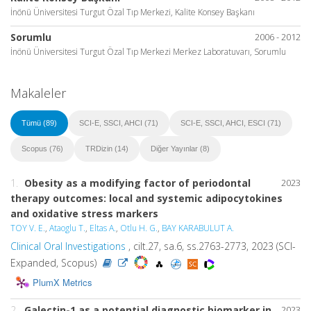
İnönü Üniversitesi Turgut Özal Tıp Merkezi, Kalite Konsey Başkanı
Sorumlu
2006 - 2012
İnönü Üniversitesi Turgut Özal Tıp Merkezi Merkez Laboratuvarı, Sorumlu
Makaleler
Tümü (89)
SCI-E, SSCI, AHCI (71)
SCI-E, SSCI, AHCI, ESCI (71)
Scopus (76)
TRDizin (14)
Diğer Yayınlar (8)
1.
Obesity as a modifying factor of periodontal
2023
therapy outcomes: local and systemic adipocytokines
and oxidative stress markers
TOY V. E.
,
Ataoglu T.
,
Eltas A.
,
Otlu H. G.
,
BAY KARABULUT A.
Clinical Oral Investigations
, cilt.27, sa.6, ss.2763-2773, 2023 (SCI-
Expanded, Scopus)
PlumX Metrics
2.
Galectin-1 as a potential diagnostic biomarker in
2023