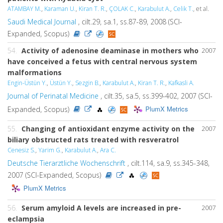
ATAMBAY M.
,
Karaman U.
,
Kiran T. R.
,
ÇOLAK C.
,
Karabulut A.
,
Celik T.
, et al.
Saudi Medical Journal
, cilt.29, sa.1, ss.87-89, 2008 (SCI-
Expanded, Scopus)
54.
Activity of adenosine deaminase in mothers who
2007
have conceived a fetus with central nervous system
malformations
Engin-Üstün Y.
,
Üstün Y.
,
Sezgin B.
,
Karabulut A.
,
Kiran T. R.
,
Kafkasli A.
Journal of Perinatal Medicine
, cilt.35, sa.5, ss.399-402, 2007 (SCI-
PlumX Metrics
Expanded, Scopus)
55.
Changing of antioxidant enzyme activity on the
2007
biliary obstructed rats treated with resveratrol
Cenesiz S.
,
Yarim G.
,
Karabulut A.
,
Ara C.
Deutsche Tierarztliche Wochenschrift
, cilt.114, sa.9, ss.345-348,
2007 (SCI-Expanded, Scopus)
PlumX Metrics
56.
Serum amyloid A levels are increased in pre-
2007
eclampsia