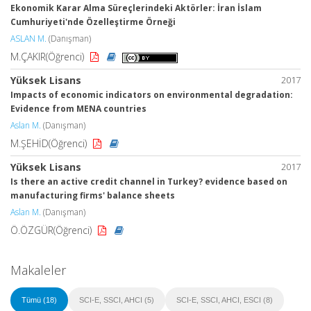
Ekonomik Karar Alma Süreçlerindeki Aktörler: İran İslam
Cumhuriyeti'nde Özelleştirme Örneği
ASLAN M.
(Danışman)
M.ÇAKIR(Öğrenci)
Yüksek Lisans
2017
Impacts of economic indicators on environmental degradation:
Evidence from MENA countries
Aslan M.
(Danışman)
M.ŞEHİD(Öğrenci)
Yüksek Lisans
2017
Is there an active credit channel in Turkey? evidence based on
manufacturing firms' balance sheets
Aslan M.
(Danışman)
Ö.ÖZGÜR(Öğrenci)
Makaleler
Tümü (18)
SCI-E, SSCI, AHCI (5)
SCI-E, SSCI, AHCI, ESCI (8)