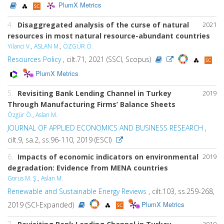
PlumX Metrics
4.
Disaggregated analysis of the curse of natural
2021
resources in most natural resource-abundant countries
Yilanci V.
,
ASLAN M.
,
ÖZGÜR Ö.
Resources Policy
, cilt.71, 2021 (SSCI, Scopus)
PlumX Metrics
5.
Revisiting Bank Lending Channel in Turkey
2019
Through Manufacturing Firms’ Balance Sheets
Özgür Ö.
,
Aslan M.
JOURNAL OF APPLIED ECONOMICS AND BUSINESS RESEARCH
,
cilt.9, sa.2, ss.96-110, 2019 (ESCI)
6.
Impacts of economic indicators on environmental
2019
degradation: Evidence from MENA countries
Gorus M. Ş.
,
Aslan M.
Renewable and Sustainable Energy Reviews
, cilt.103, ss.259-268,
PlumX Metrics
2019 (SCI-Expanded)
2019