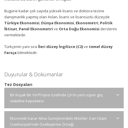
Bugüne kadar çok sayıda yüksek lisans ve doktora tezine
danışmanlık yapmış olan Aslan, lisans ve lisansüstü düzeyde
Türkiye Ekonomisi
,
Dünya Ekonomisi
,
Ekonometri
,
Politik
İktisat
,
Panel Ekonometri
ve
Orta Doğu Ekonomisi
derslerini
vermektedir.
Türkçenin yanı sıra
İleri düzey İngilizce (C2)
ve
temel düzey
Farsça
bilmektedir.
Duyurular & Dokümanlar
Tez Dosyaları
Bir Kuşak Bir Yol Projesi özelinde Çin'in yeni süper güç
olabilme kapasitesi
Ekonomik Karar Alma Süreçlerindeki Aktörler: İran İslam
Cumhuriyeti'nde Özelleştirme Örneği