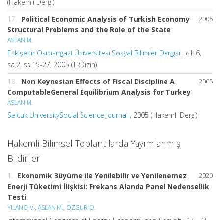
(Hakemli Dergi)
17.
Political Economic Analysis of Turkish Economy
2005
Structural Problems and the Role of the State
ASLAN M.
Eskişehir Osmangazi Üniversitesi Sosyal Bilimler Dergisi
, cilt.6,
sa.2, ss.15-27, 2005 (TRDizin)
18.
Non Keynesian Effects of Fiscal Discipline A
2005
ComputableGeneral Equilibrium Analysis for Turkey
ASLAN M.
Selcuk UniversitySocial Science Journal
, 2005 (Hakemli Dergi)
Hakemli Bilimsel Toplantılarda Yayımlanmış
Bildiriler
1.
Ekonomik Büyüme ile Yenilebilir ve Yenilenemez
2020
Enerji Tüketimi İlişkisi: Frekans Alanda Panel Nedensellik
Testi
YILANCI V.
,
ASLAN M.
,
ÖZGÜR Ö.