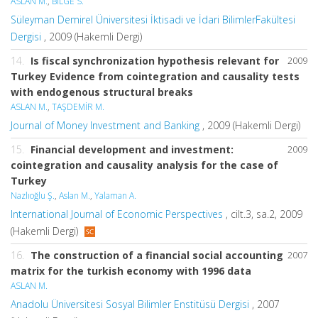
ASLAN M.
,
BİLGE S.
Süleyman Demirel Üniversitesi İktisadi ve İdari BilimlerFakültesi
Dergisi
, 2009 (Hakemli Dergi)
14.
Is fiscal synchronization hypothesis relevant for
2009
Turkey Evidence from cointegration and causality tests
with endogenous structural breaks
ASLAN M.
,
TAŞDEMİR M.
Journal of Money Investment and Banking
, 2009 (Hakemli Dergi)
15.
Financial development and investment:
2009
cointegration and causality analysis for the case of
Turkey
Nazlıoğlu Ş.
,
Aslan M.
,
Yalaman A.
International Journal of Economic Perspectives
, cilt.3, sa.2, 2009
(Hakemli Dergi)
16.
The construction of a financial social accounting
2007
matrix for the turkish economy with 1996 data
ASLAN M.
Anadolu Üniversitesi Sosyal Bilimler Enstitüsü Dergisi
, 2007