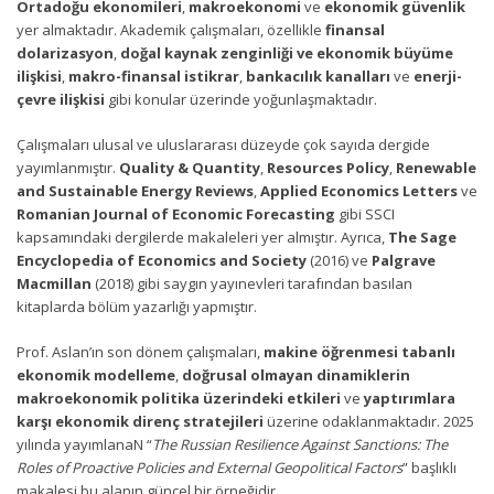
Ortadoğu ekonomileri
,
makroekonomi
ve
ekonomik güvenlik
yer almaktadır. Akademik çalışmaları, özellikle
finansal
dolarizasyon
,
doğal kaynak zenginliği ve ekonomik büyüme
ilişkisi
,
makro-finansal istikrar
,
bankacılık kanalları
ve
enerji-
çevre ilişkisi
gibi konular üzerinde yoğunlaşmaktadır.
Çalışmaları ulusal ve uluslararası düzeyde çok sayıda dergide
yayımlanmıştır.
Quality & Quantity
,
Resources Policy
,
Renewable
and Sustainable Energy Reviews
,
Applied Economics Letters
ve
Romanian Journal of Economic Forecasting
gibi SSCI
kapsamındaki dergilerde makaleleri yer almıştır. Ayrıca,
The Sage
Encyclopedia of Economics and Society
(2016) ve
Palgrave
Macmillan
(2018) gibi saygın yayınevleri tarafından basılan
kitaplarda bölüm yazarlığı yapmıştır.
Prof. Aslan’ın son dönem çalışmaları,
makine öğrenmesi tabanlı
ekonomik modelleme
,
doğrusal olmayan dinamiklerin
makroekonomik politika üzerindeki etkileri
ve
yaptırımlara
karşı ekonomik direnç stratejileri
üzerine odaklanmaktadır. 2025
yılında yayımlanaN “
The Russian Resilience Against Sanctions: The
Roles of Proactive Policies and External Geopolitical Factors
” başlıklı
makalesi bu alanın güncel bir örneğidir.