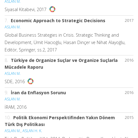
ASLAN M.
Siyasal Kitabevi, 2017
7.
Economic Approach to Strategic Decisions
2017
ASLAN M.
Global Business Strategies in Crisis. Strategic Thinking and
Development, Ümit Hacıoğlu, Hasan Dinçer ve Nihat Alayoğlu,
Editör, Springer, ss.2, 2017
8.
Türkiye de Organize Suçlar ve Organize Suçlarla
2016
Mücadele Raporu
ASLAN M.
SDE, 2016
9.
İran da Enflasyon Sorunu
2016
ASLAN M.
İRAM, 2016
10.
Politik Ekonomi Perspektifinden Yakın Dönem
2015
Türk Dış Politikası
ASLAN M.
,
ASLAN H. K.