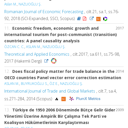
Aslan M.
,
NAZLIOĞLU Ş.
Romanian Journal of Economic Forecasting
, cilt.21, sa.1, ss.76-
92, 2018 (SCI-Expanded, SSCI, Scopus)
11.
Economic freedom, economic growth and
2017
international tourism for post-communist (transition)
countries: A panel causality analysis
ÖZCAN C. C.
,
ASLAN M.
,
NAZLIOĞLU Ş.
Theoretical and Applied Economics
, cilt.2017, sa.611, ss.75-98,
2017 (Hakemli Dergi)
12.
Does fiscal policy matter for trade balance in the
2014
OECD countries Panel vector error correction estimation
ASLAN M.
,
BUYRUKOĞLU S.
,
ÖZ E.
,
NAZLIOĞLU Ş.
International Journal of Trade and Global Markets
, cilt.7, sa.4,
PlumX Metrics
ss.271-284, 2014 (Scopus)
13.
Türkiye de 1950 2006 Döneminde Bütçe Gelir Gider
2009
Yönetimi Üzerine Ampirik Bir Çalışma Tek Parti ve
Koalisyon Hükümetlerinin Karşılaştırması