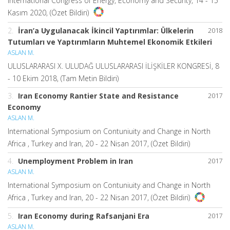
International Congress of Energy, Economy and Security, 14 - 15
Kasım 2020, (Özet Bildiri)
2.
İran’a Uygulanacak İkincil Yaptırımlar: Ülkelerin
2018
Tutumları ve Yaptırımların Muhtemel Ekonomik Etkileri
ASLAN M.
ULUSLARARASI X. ULUDAĞ ULUSLARARASI İLİŞKİLER KONGRESİ, 8
- 10 Ekim 2018, (Tam Metin Bildiri)
3.
Iran Economy Rantier State and Resistance
2017
Economy
ASLAN M.
International Symposium on Contuniuity and Change in North
Africa , Turkey and Iran, 20 - 22 Nisan 2017, (Özet Bildiri)
4.
Unemployment Problem in Iran
2017
ASLAN M.
International Symposium on Contuniuity and Change in North
Africa , Turkey and Iran, 20 - 22 Nisan 2017, (Özet Bildiri)
5.
Iran Economy during Rafsanjani Era
2017
ASLAN M.