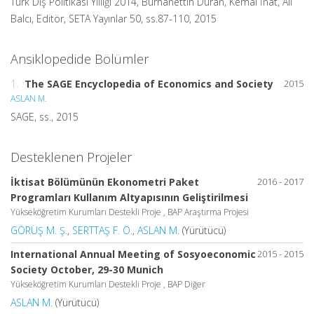
Türk Dış Politikası Yıllığı 2014, Burhanettin Duran, Kemal İnat, Ali
Balcı, Editör, SETA Yayınlar 50, ss.87-110, 2015
Ansiklopedide Bölümler
1.
The SAGE Encyclopedia of Economics and Society
2015
ASLAN M.
SAGE, ss., 2015
Desteklenen Projeler
İktisat Bölümünün Ekonometri Paket
2016 - 2017
Programları Kullanım Altyapısının Geliştirilmesi
Yükseköğretim Kurumları Destekli Proje , BAP Araştırma Projesi
GÖRÜŞ M. Ş.
,
SERTTAŞ F. Ö.
,
ASLAN M.
(Yürütücü)
International Annual Meeting of Sosyoeconomic
2015 - 2015
Society October, 29-30 Munich
Yükseköğretim Kurumları Destekli Proje , BAP Diğer
ASLAN M.
(Yürütücü)