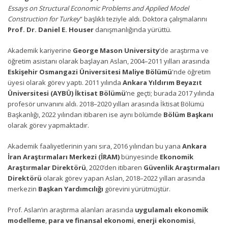
Essays on Structural Economic Problems and Applied Model
Construction for Turkey
” başlıklı teziyle aldı. Doktora çalışmalarını
Prof. Dr. Daniel E. Houser
danışmanlığında yürüttü.
Akademik kariyerine
George Mason University
’de araştırma ve
öğretim asistanı olarak başlayan Aslan, 2004–2011 yılları arasında
Eskişehir Osmangazi Üniversitesi Maliye Bölümü
'nde öğretim
üyesi olarak görev yaptı. 2011 yılında
Ankara Yıldırım Beyazıt
Üniversitesi (AYBÜ) İktisat Bölümü
’ne geçti; burada 2017 yılında
profesör unvanını aldı. 2018–2020 yılları arasında İktisat Bölümü
Başkanlığı, 2022 yılından itibaren ise aynı bölümde
Bölüm Başkanı
olarak görev yapmaktadır.
Akademik faaliyetlerinin yanı sıra, 2016 yılından bu yana
Ankara
İran Araştırmaları Merkezi (İRAM)
bünyesinde
Ekonomik
Araştırmalar Direktörü
, 2020’den itibaren
Güvenlik Araştırmaları
Direktörü
olarak görev yapan Aslan, 2018–2022 yılları arasında
merkezin
Başkan Yardımcılığı
görevini yürütmüştür.
Prof. Aslan’ın araştırma alanları arasında
uygulamalı ekonomik
modelleme
,
para ve finansal ekonomi
,
enerji ekonomisi
,