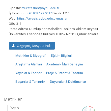
E-posta:
murataslan@aybu.edu.tr
İş Telefonu:
+90 903 129 0617
Dahili: 1716
Web:
https://avesis.aybu.edu.tr/maslan
Ofis:
313
Posta Adresi:
Dumlupınar Mahallesi- Ankara Yıldırım Beyazıt
Üniversitesi Esenboğa Külliyesi B Blok No:313 Çubuk Ankara
Özgeçmiş Dosyası İndir
Metrikler & Biyografi
Eğitim Bilgileri
Araştırma Alanları
Akademik İdari Deneyim
Yayınlar & Eserler
Proje & Patent & Tasarım
Başarılar & Tanınırlık
Duyurular & Dokümanlar
Metrikler
Yayın