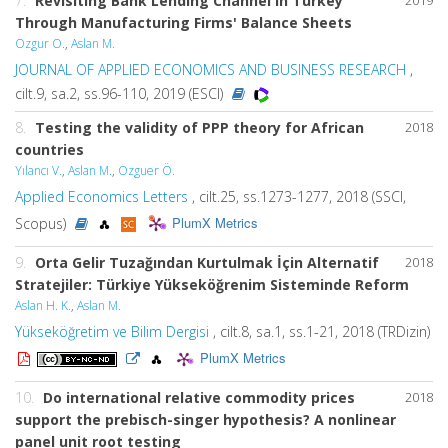
7.
Revisiting Bank Lending Channel in Turkey
Through Manufacturing Firms' Balance Sheets
Ozgur O.
,
Aslan M.
JOURNAL OF APPLIED ECONOMICS AND BUSINESS RESEARCH
,
cilt.9, sa.2, ss.96-110, 2019 (ESCI)
8.
Testing the validity of PPP theory for African
2018
countries
Yılancı V.
,
Aslan M.
,
Ozguer Ö.
Applied Economics Letters
, cilt.25, ss.1273-1277, 2018 (SSCI,
PlumX Metrics
Scopus)
9.
Orta Gelir Tuzağından Kurtulmak İçin Alternatif
2018
Stratejiler: Türkiye Yükseköğrenim Sisteminde Reform
Aslan H. K.
,
Aslan M.
Yükseköğretim ve Bilim Dergisi
, cilt.8, sa.1, ss.1-21, 2018 (TRDizin)
PlumX Metrics
10.
Do international relative commodity prices
2018
support the prebisch-singer hypothesis? A nonlinear
panel unit root testing