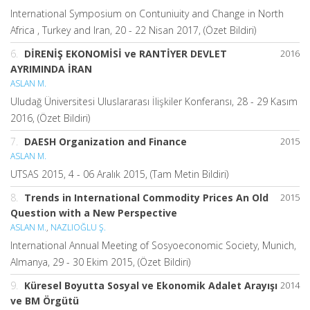
International Symposium on Contuniuity and Change in North
Africa , Turkey and Iran, 20 - 22 Nisan 2017, (Özet Bildiri)
6.
DİRENİŞ EKONOMİSİ ve RANTİYER DEVLET
2016
AYRIMINDA İRAN
ASLAN M.
Uludağ Üniversitesi Uluslararası İlişkiler Konferansı, 28 - 29 Kasım
2016, (Özet Bildiri)
7.
DAESH Organization and Finance
2015
ASLAN M.
UTSAS 2015, 4 - 06 Aralık 2015, (Tam Metin Bildiri)
8.
Trends in International Commodity Prices An Old
2015
Question with a New Perspective
ASLAN M.
,
NAZLIOĞLU Ş.
International Annual Meeting of Sosyoeconomic Society, Munich,
Almanya, 29 - 30 Ekim 2015, (Özet Bildiri)
9.
Küresel Boyutta Sosyal ve Ekonomik Adalet Arayışı
2014
ve BM Örgütü