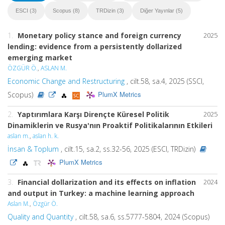
ESCI (3)
Scopus (8)
TRDizin (3)
Diğer Yayınlar (5)
1.
Monetary policy stance and foreign currency
2025
lending: evidence from a persistently dollarized
emerging market
ÖZGÜR Ö.
,
ASLAN M.
Economic Change and Restructuring
, cilt.58, sa.4, 2025 (SSCI,
PlumX Metrics
Scopus)
2.
Yaptırımlara Karşı Dirençte Küresel Politik
2025
Dinamiklerin ve Rusya'nın Proaktif Politikalarının Etkileri
aslan m.
,
aslan h. k.
İnsan & Toplum
, cilt.15, sa.2, ss.32-56, 2025 (ESCI, TRDizin)
PlumX Metrics
3.
Financial dollarization and its effects on inflation
2024
and output in Turkey: a machine learning approach
Aslan M.
,
Özgür Ö.
Quality and Quantity
, cilt.58, sa.6, ss.5777-5804, 2024 (Scopus)