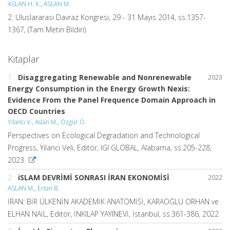
ASLAN H. K.
,
ASLAN M.
2. Uluslararası Davraz Kongresi, 29 - 31 Mayıs 2014, ss.1357-
1367, (Tam Metin Bildiri)
Kitaplar
1.
Disaggregating Renewable and Nonrenewable
2023
Energy Consumption in the Energy Growth Nexis:
Evidence From the Panel Frequence Domain Approach in
OECD Countries
Yılancı V.
,
Aslan M.
,
Özgür Ö.
Perspectives on Ecological Degradation and Technological
Progress, Yilanci Veli, Editör, IGI GLOBAL, Alabama, ss.205-228,
2023
2.
iSLAM DEVRİMİ SONRASI İRAN EKONOMİSİ
2022
ASLAN M.
,
Ertan B.
İRAN: BİR ÜLKENİN AKADEMİK ANATOMİSİ, KARAOĞLU ORHAN ve
ELHAN NAİL, Editör, İNKILAP YAYINEVİ, İstanbul, ss.361-386, 2022