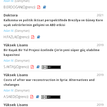
Aslan M.
(Danışman)
B.ERDOĞAN(Öğrenci)
Doktora
2021
Kalkınma ve politik iktisat perspektifinde Brezilya ve Güney Kore
uçak sektörlerinin gelişimi ve ABD etkisi
Aslan M.
(Danışman)
H.FAZLA(Öğrenci)
Yüksek Lisans
2019
Bir Kuşak Bir Yol Projesi özelinde Çin'in yeni süper güç olabilme
kapasitesi
Aslan M.
(Danışman)
S.AKTAŞ(Öğrenci)
Yüksek Lisans
2019
Costs of after war reconstruction in Syria: Alternatives and
chalanges
Aslan M.
(Danışman)
A.SAIED(Öğrenci)
Yüksek Lisans
2019