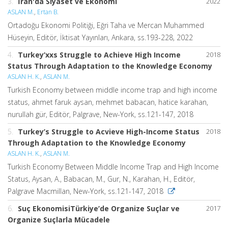
3.
İran'da Siyaset ve Ekonomi
2022
ASLAN M.
,
Ertan B.
Ortadoğu Ekonomi Politiği, Eğri Taha ve Mercan Muhammed
Hüseyin, Editör, İktisat Yayınları, Ankara, ss.193-228, 2022
4.
Turkey’xxs Struggle to Achieve High Income
2018
Status Through Adaptation to the Knowledge Economy
ASLAN H. K.
,
ASLAN M.
Turkish Economy between middle income trap and high income
status, ahmet faruk aysan, mehmet babacan, hatice karahan,
nurullah gür, Editör, Palgrave, New-York, ss.121-147, 2018
5.
Turkey’s Struggle to Acvieve High-Income Status
2018
Through Adaptation to the Knowledge Economy
ASLAN H. K.
,
ASLAN M.
Turkish Economy Between Middle Income Trap and High Income
Status, Aysan, A., Babacan, M., Gur, N., Karahan, H., Editör,
Palgrave Macmillan, New-York, ss.121-147, 2018
6.
Suç EkonomisiTürkiye’de Organize Suçlar ve
2017
Organize Suçlarla Mücadele