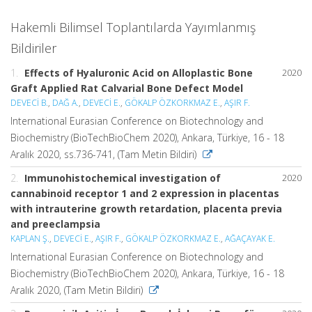
Hakemli Bilimsel Toplantılarda Yayımlanmış
Bildiriler
1.
Effects of Hyaluronic Acid on Alloplastic Bone
2020
Graft Applied Rat Calvarial Bone Defect Model
DEVECİ B.
,
DAĞ A.
,
DEVECİ E.
,
GÖKALP ÖZKORKMAZ E.
,
AŞIR F.
International Eurasian Conference on Biotechnology and
Biochemistry (BioTechBioChem 2020), Ankara, Türkiye, 16 - 18
Aralık 2020, ss.736-741, (Tam Metin Bildiri)
2.
Immunohistochemical investigation of
2020
cannabinoid receptor 1 and 2 expression in placentas
with intrauterine growth retardation, placenta previa
and preeclampsia
KAPLAN Ş.
,
DEVECİ E.
,
AŞIR F.
,
GÖKALP ÖZKORKMAZ E.
,
AĞAÇAYAK E.
International Eurasian Conference on Biotechnology and
Biochemistry (BioTechBioChem 2020), Ankara, Türkiye, 16 - 18
Aralık 2020, (Tam Metin Bildiri)