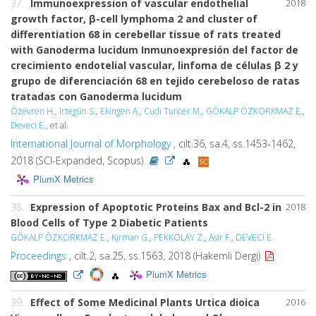
37.
Immunoexpression of vascular endothelial
2018
growth factor, β-cell lymphoma 2 and cluster of
differentiation 68 in cerebellar tissue of rats treated
with Ganoderma lucidum Inmunoexpresión del factor de
crecimiento endotelial vascular, linfoma de células β 2 y
grupo de diferenciación 68 en tejido cerebeloso de ratas
tratadas con Ganoderma lucidum
Özevren H.
,
Irtegün S.
,
Ekingen A.
,
Cudi Tuncer M.
,
GÖKALP ÖZKORKMAZ E.
,
Deveci E.
, et al.
International Journal of Morphology
, cilt.36, sa.4, ss.1453-1462,
2018 (SCI-Expanded, Scopus)
PlumX Metrics
38.
Expression of Apoptotic Proteins Bax and Bcl-2 in
2018
Blood Cells of Type 2 Diabetic Patients
GÖKALP ÖZKORKMAZ E.
,
Kirman G.
,
PEKKOLAY Z.
,
Asir F.
,
DEVECİ E.
Proceedings
, cilt.2, sa.25, ss.1563, 2018 (Hakemli Dergi)
PlumX Metrics
39.
Effect of Some Medicinal Plants Urtica dioica
2016