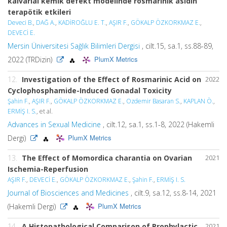
kalvarial kemik defekt modelinde rosmarinik asidin
terapötik etkileri
Deveci B.
,
DAĞ A.
,
KADİROĞLU E. T.
,
AŞIR F.
,
GÖKALP ÖZKORKMAZ E.
,
DEVECİ E.
Mersin Üniversitesi Sağlık Bilimleri Dergisi
, cilt.15, sa.1, ss.88-89,
PlumX Metrics
2022 (TRDizin)
12.
Investigation of the Effect of Rosmarinic Acid on
2022
Cyclophosphamide-Induced Gonadal Toxicity
Şahin F.
,
AŞIR F.
,
GÖKALP ÖZKORKMAZ E.
,
Ozdemir Basaran S.
,
KAPLAN Ö.
,
ERMİŞ I. S.
, et al.
Advances in Sexual Medicine
, cilt.12, sa.1, ss.1-8, 2022 (Hakemli
PlumX Metrics
Dergi)
13.
The Effect of Momordica charantia on Ovarian
2021
Ischemia-Reperfusion
AŞIR F.
,
DEVECİ E.
,
GÖKALP ÖZKORKMAZ E.
,
Şahin F.
,
ERMİŞ I. S.
Journal of Biosciences and Medicines
, cilt.9, sa.12, ss.8-14, 2021
PlumX Metrics
(Hakemli Dergi)
14.
A Histopathological Comparison of Prophylactic
2021