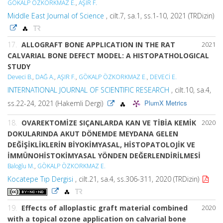
GÖKALP ÖZKORKMAZ E.
,
AŞIR F.
Middle East Journal of Science
, cilt.7, sa.1, ss.1-10, 2021 (TRDizin)
17.
ALLOGRAFT BONE APPLICATION IN THE RAT
2021
CALVARIAL BONE DEFECT MODEL: A HISTOPATHOLOGICAL
STUDY
Deveci B.
,
DAĞ A.
,
AŞIR F.
,
GÖKALP ÖZKORKMAZ E.
,
DEVECİ E.
INTERNATIONAL JOURNAL OF SCIENTIFIC RESEARCH
, cilt.10, sa.4,
PlumX Metrics
ss.22-24, 2021 (Hakemli Dergi)
18.
OVAREKTOMİZE SIÇANLARDA KAN VE TİBİA KEMİK
2020
DOKULARINDA AKUT DÖNEMDE MEYDANA GELEN
DEĞİŞİKLİKLERİN BİYOKİMYASAL, HİSTOPATOLOJİK VE
İMMÜNOHİSTOKİMYASAL YÖNDEN DEĞERLENDİRİLMESİ
Baloğlu M.
,
GÖKALP ÖZKORKMAZ E.
Kocatepe Tıp Dergisi
, cilt.21, sa.4, ss.306-311, 2020 (TRDizin)
19.
Effects of alloplastic graft material combined
2020
with a topical ozone application on calvarial bone