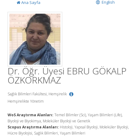
English
Ana Sayfa
Dr. Öğr. Üyesi EBRU GÖKALP
ÖZKORKMAZ
Sağlık Bilimleri Fakültesi, Hemşirelik
Hemşirelikte Yönetim
WoS Araştırma Alanları:
Temel Bilimler (Sci), Yaşam Bilimleri (Life),
Biyoloji ve Biyokimya, Moleküler Biyoloji ve Genetik
Scopus Araştırma Alanları:
Histoloji, Yapısal Biyoloji, Moleküler Biyoloji,
Hücre Biyolojisi, Sağlık Bilimleri, Yaşam Bilimleri