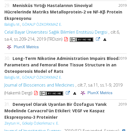
29.
Menisküs Yırtığı Hastalarının Sinoviyal
2019
Hücrelerinde Matriks Metalloprotein-2 ve NF-Kβ Protein
Ekspresyonu
Baloğlu M.
,
GÖKALP ÖZKORKMAZ E.
Celal Bayar Üniversitesi Sağlık Bilimleri Enstitüsü Dergisi
, cilt.6,
sa.4, ss.209-214, 2019 (TRDizin)
PlumX Metrics
30.
Long-Term Nikotine Administration Impairs Blood
2019
Parameters and Femoral Bone Tissue Structure in an
Osteoporosis Model of Rats
Baloğlu M.
,
GÖKALP ÖZKORKMAZ E.
Journal of Biosciences and Medicines
, cilt.7, sa.11, ss.1-9, 2019
PlumX Metrics
(Hakemli Dergi)
31.
Deneysel Olarak Uyarılan Bir Özofagus Yanık
2019
Modelinde Carvacrol'ün Etkileri: VEGF ve Kaspaz
Ekspresyonu-3 Proteinler
Zeytun H.
,
Gökalp Özkorkmaz v. E.
Journal of Investigative Surgery
, 2019 (SCI-Expanded, Scopus)