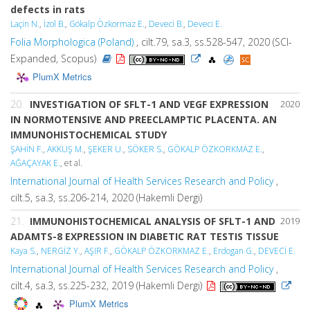
defects in rats
Laçin N.
,
İzol B.
,
Gökalp Özkormaz E.
,
Deveci B.
,
Deveci E.
Folia Morphologica (Poland)
, cilt.79, sa.3, ss.528-547, 2020 (SCI-
Expanded, Scopus)
PlumX Metrics
20.
INVESTIGATION OF SFLT-1 AND VEGF EXPRESSION
2020
IN NORMOTENSIVE AND PREECLAMPTIC PLACENTA. AN
IMMUNOHISTOCHEMICAL STUDY
ŞAHİN F.
,
AKKUŞ M.
,
ŞEKER U.
,
SÖKER S.
,
GÖKALP ÖZKORKMAZ E.
,
AĞAÇAYAK E.
, et al.
International Journal of Health Services Research and Policy
,
cilt.5, sa.3, ss.206-214, 2020 (Hakemli Dergi)
21.
IMMUNOHISTOCHEMICAL ANALYSIS OF SFLT-1 AND
2019
ADAMTS-8 EXPRESSION IN DIABETIC RAT TESTIS TISSUE
Kaya S.
,
NERGİZ Y.
,
AŞIR F.
,
GÖKALP ÖZKORKMAZ E.
,
Erdogan G.
,
DEVECİ E.
International Journal of Health Services Research and Policy
,
cilt.4, sa.3, ss.225-232, 2019 (Hakemli Dergi)
PlumX Metrics