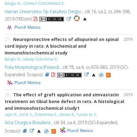
Baloğlu M.
,
GÖKALP ÖZKORKMAZ E.
Harran Üniversitesi Tıp Fakültesi Dergisi
, cilt.16, sa.2, ss.394-398,
2019 (TRDizin)
PlumX Metrics
27.
Neuroprotective effects of allopurinol on spinal
2019
cord injury in rats: A biochemical and
immunohistochemical study
Baloğlu M.
,
Gökalp Özkorkmaz E.
Folia Morphologica (Poland)
, cilt.78, sa.4, ss.676-683, 2019 (SCI-
Expanded, Scopus)
PlumX Metrics
28.
The effect of graft application and simvastatin
2019
treatment on tibial bone defect in rats. A histological
and immunohistochemical study1
Laçin N.
,
İzol B. S.
,
Özkorkmaz E.
,
Deveci B.
,
Tuncer M. C.
Acta Cirurgica Brasileira
, cilt.34, sa.4, 2019 (SCI-Expanded,
PlumX Metrics
Scopus)