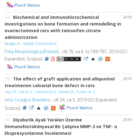
PlumX Metrics
24.
Biochemical and immunohistochemical
2019
investigations on bone formation and remodelling in
ovariectomised rats with tamoxifen citrate
administration
Baloğlu M.
,
Gökalp Özkorkmaz E.
Folia Morphologica (Poland)
, cilt.78, sa.4, ss.789-797, 2019 (SCI-
Expanded, Scopus)
PlumX Metrics
25.
The effect of graft application and allopurinol
2019
treatmenon calvarial bone defect in rats
Laçin N.
,
İzol B. S.
,
Özkorkmaz E.
,
Deveci B.
,
Tuncer M. C.
Acta Cirurgica Brasileira
, cilt.34, sa.3, 2019 (SCI-Expanded,
PlumX Metrics
Scopus)
26.
Diyabetik Ayak Yaraları Üzerine
2019
İmmunohistokimyasal Bir Çalışma MMP-2 ve TNF- α
Ekspresyonlarının İncelenmesi