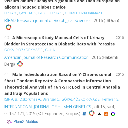
Viscum album Eucalyptus globulus and Olea europea on
alloxan induced Diabetic Mice
ÖZAY Y.
,
ÇAYCI M. K.
,
GÜZEL ÖZAY S.
,
GÖKALP ÖZKORKMAZ E.
BİBAD-Research journal of Biolohgical Sciences
, 2016 (TRDizin)
40.
A Microscopic Study Mucosal Cells of Urinary
2016
Bladder in Streptozotocin Diabetic Rats with Parasite
GÖKALP ÖZKORKMAZ E.
,
GÜL N.
American Journal of Research Communication
, 2016 (Hakemli
Dergi)
41.
Male Individualization Based on Y-Chromosomal
2015
Short Tandem Repeats: A Comparative Information
Theoretical Analysis of 16 Y-STR Loci in Central Anatolia
and Iraqi Populations
ISIR A. B.
,
Ozkorkmaz A.
,
Baransel C.
,
GÖKALP ÖZKORKMAZ E.
,
Pehlivan S.
INTERNATIONAL JOURNAL OF HUMAN GENETICS
, cilt.15, sa.4,
ss.157-171, 2015 (SCI-Expanded, Scopus)
PlumX Metrics