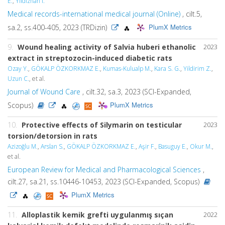
E.
,
Yıldızhan İ.
Medical records-international medical journal (Online)
, cilt.5,
PlumX Metrics
sa.2, ss.400-405, 2023 (TRDizin)
9.
Wound healing activity of Salvia huberi ethanolic
2023
extract in streptozocin-induced diabetic rats
Ozay Y.
,
GÖKALP ÖZKORKMAZ E.
,
Kumas-Kulualp M.
,
Kara S. G.
,
Yildirim Z.
,
Uzun C.
, et al.
Journal of Wound Care
, cilt.32, sa.3, 2023 (SCI-Expanded,
PlumX Metrics
Scopus)
10.
Protective effects of Silymarin on testicular
2023
torsion/detorsion in rats
Azizoğlu M.
,
Arslan S.
,
GÖKALP ÖZKORKMAZ E.
,
Aşir F.
,
Basuguy E.
,
Okur M.
,
et al.
European Review for Medical and Pharmacological Sciences
,
cilt.27, sa.21, ss.10446-10453, 2023 (SCI-Expanded, Scopus)
PlumX Metrics
11.
Alloplastik kemik grefti uygulanmış sıçan
2022