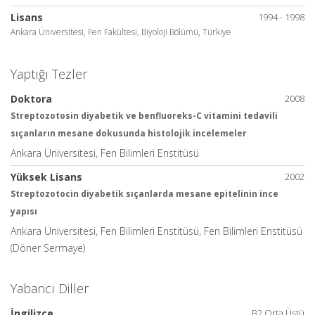
Lisans
1994 - 1998
Ankara Üniversitesi, Fen Fakültesi, Biyoloji Bölümü, Türkiye
Yaptığı Tezler
Doktora
2008
Streptozotosin diyabetik ve benfluoreks-C vitamini tedavili
sıçanların mesane dokusunda histolojik incelemeler
Ankara Üniversitesi, Fen Bilimleri Enstitüsü
Yüksek Lisans
2002
Streptozotocin diyabetik sıçanlarda mesane epitelinin ince
yapısı
Ankara Üniversitesi, Fen Bilimleri Enstitüsü, Fen Bilimleri Enstitüsü
(Döner Sermaye)
Yabancı Diller
İngilizce
B2 Orta Üstü