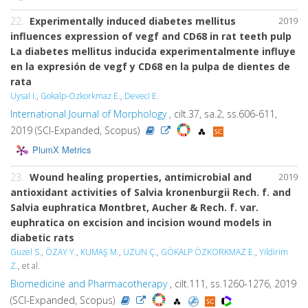
22.
Experimentally induced diabetes mellitus
2019
influences expression of vegf and CD68 in rat teeth pulp
La diabetes mellitus inducida experimentalmente influye
en la expresión de vegf y CD68 en la pulpa de dientes de
rata
Uysal I.
,
Gokalp-Ozkorkmaz E.
,
Deveci E.
International Journal of Morphology
, cilt.37, sa.2, ss.606-611,
2019 (SCI-Expanded, Scopus)
PlumX Metrics
23.
Wound healing properties, antimicrobial and
2019
antioxidant activities of Salvia kronenburgii Rech. f. and
Salvia euphratica Montbret, Aucher & Rech. f. var.
euphratica on excision and incision wound models in
diabetic rats
Guzel S.
,
ÖZAY Y.
,
KUMAŞ M.
,
UZUN Ç.
,
GÖKALP ÖZKORKMAZ E.
,
Yildirim
Z.
, et al.
Biomedicine and Pharmacotherapy
, cilt.111, ss.1260-1276, 2019
(SCI-Expanded, Scopus)