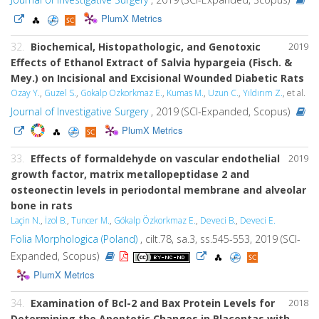
PlumX Metrics
32.
Biochemical, Histopathologic, and Genotoxic
2019
Effects of Ethanol Extract of Salvia hypargeia (Fisch. &
Mey.) on Incisional and Excisional Wounded Diabetic Rats
Ozay Y.
,
Guzel S.
,
Gokalp Ozkorkmaz E.
,
Kumas M.
,
Uzun C.
,
Yıldırım Z.
, et al.
Journal of Investigative Surgery
, 2019 (SCI-Expanded, Scopus)
PlumX Metrics
33.
Effects of formaldehyde on vascular endothelial
2019
growth factor, matrix metallopeptidase 2 and
osteonectin levels in periodontal membrane and alveolar
bone in rats
Laçin N.
,
İzol B.
,
Tuncer M.
,
Gökalp Özkorkmaz E.
,
Deveci B.
,
Deveci E.
Folia Morphologica (Poland)
, cilt.78, sa.3, ss.545-553, 2019 (SCI-
Expanded, Scopus)
PlumX Metrics
34.
Examination of Bcl-2 and Bax Protein Levels for
2018
Determining the Apoptotic Changes in Placentas with