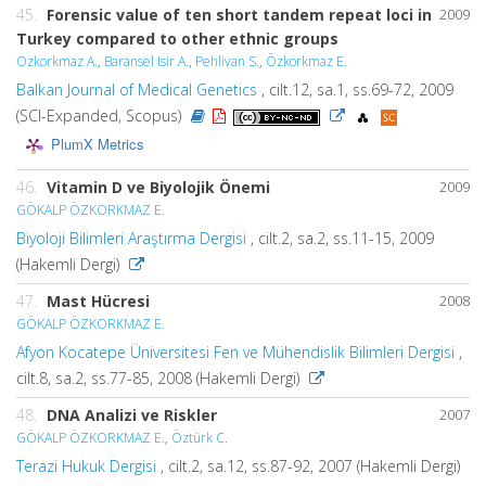
45.
Forensic value of ten short tandem repeat loci in
2009
Turkey compared to other ethnic groups
Ozkorkmaz A.
,
Baransel Isir A.
,
Pehlivan S.
,
Özkorkmaz E.
Balkan Journal of Medical Genetics
, cilt.12, sa.1, ss.69-72, 2009
(SCI-Expanded, Scopus)
PlumX Metrics
46.
Vitamin D ve Biyolojik Önemi
2009
GÖKALP ÖZKORKMAZ E.
Biyoloji Bilimleri Araştırma Dergisi
, cilt.2, sa.2, ss.11-15, 2009
(Hakemli Dergi)
47.
Mast Hücresi
2008
GÖKALP ÖZKORKMAZ E.
Afyon Kocatepe Üniversitesi Fen ve Mühendislik Bilimleri Dergisi
,
cilt.8, sa.2, ss.77-85, 2008 (Hakemli Dergi)
48.
DNA Analizi ve Riskler
2007
GÖKALP ÖZKORKMAZ E.
,
Öztürk C.
Terazi Hukuk Dergisi
, cilt.2, sa.12, ss.87-92, 2007 (Hakemli Dergi)