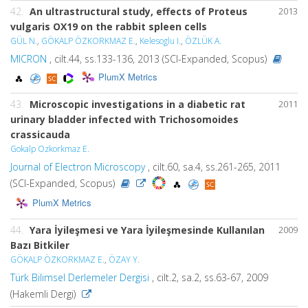
42.
An ultrastructural study, effects of Proteus
2013
vulgaris OX19 on the rabbit spleen cells
GÜL N.
,
GÖKALP ÖZKORKMAZ E.
,
Kelesoglu I.
,
ÖZLÜK A.
MICRON
, cilt.44, ss.133-136, 2013 (SCI-Expanded, Scopus)
PlumX Metrics
43.
Microscopic investigations in a diabetic rat
2011
urinary bladder infected with Trichosomoides
crassicauda
Gokalp Ozkorkmaz E.
Journal of Electron Microscopy
, cilt.60, sa.4, ss.261-265, 2011
(SCI-Expanded, Scopus)
PlumX Metrics
44.
Yara İyileşmesi ve Yara İyileşmesinde Kullanılan
2009
Bazı Bitkiler
GÖKALP ÖZKORKMAZ E.
,
ÖZAY Y.
Türk Bilimsel Derlemeler Dergisi
, cilt.2, sa.2, ss.63-67, 2009
(Hakemli Dergi)