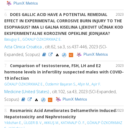
PlumX Metrics
6.
DOES GALLIC ACID HAVE A POTENTIAL REMEDIAL
2023
EFFECT IN EXPERIMENTAL CORROSIVE BURN INJURY TO THE
ESOPHAGUS? IMA LI GALNA KISELINA LJEKOVIT UČINAK KOD
EKSPERIMENTALNE KOROZIVNE OPEKLINE JEDNJAKA?
Basuguy E.
,
GÖKALP ÖZKORKMAZ E.
Acta Clinica Croatica
, cilt.62, sa.3, ss.437-446, 2023 (SCI-
PlumX Metrics
Expanded, Scopus)
7.
Comparison of testosterone, FSH, LH and E2
2023
hormone levels in infertility suspected males with COVID-
19 infection
GÖKALP ÖZKORKMAZ E.
,
Özdemir Başaran S.
,
Afşin M.
,
Aşir F.
Medicine (United States)
, cilt.102, sa.43, 2023 (SCI-Expanded,
PlumX Metrics
Scopus)
8.
Rosmarinic Acid Ameliorates Deltamethrin Induced
2023
Hepatotoxicity and Nephrotoxicity
Yıldızhan E.
,
ÜLGER B. V.
,
AKKUŞ M.
,
KATANALP Ö. F.
,
GÖKALP ÖZKORKMAZ