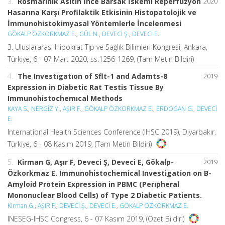
3.
Rosmarinik Asitin İnce Barsak İskemi Reperfüzyon
2020
Hasarına Karşı Profilaktik Etkisinin Histopatolojik ve
İmmunohistokimyasal Yöntemlerle İncelenmesi
GÖKALP ÖZKORKMAZ E.
,
GÜL N.
,
DEVECİ Ş.
,
DEVECİ E.
3. Uluslararası Hipokrat Tıp ve Sağlık Bilimleri Kongresi, Ankara,
Türkiye, 6 - 07 Mart 2020, ss.1256-1269, (Tam Metin Bildiri)
4.
The Investıgatıon of Sflt-1 and Adamts-8
2019
Expression in Diabetic Rat Testis Tissue By
Immunohistochemıcal Methods
KAYA S.
,
NERGİZ Y.
,
AŞIR F.
,
GÖKALP ÖZKORKMAZ E.
,
ERDOĞAN G.
,
DEVECİ
E.
International Health Sciences Conference (IHSC 2019), Diyarbakır,
Türkiye, 6 - 08 Kasım 2019, (Tam Metin Bildiri)
5.
Kirman G, Aşır F, Deveci Ş, Deveci E, Gökalp-
2019
Özkorkmaz E. Immunohistochemical Investigation on Β-
Amyloid Protein Expression in PBMC (Perıpheral
Mononuclear Blood Cells) of Type 2 Diabetic Patients.
Kirman G.
,
AŞIR F.
,
DEVECİ Ş.
,
DEVECİ E.
,
GÖKALP ÖZKORKMAZ E.
INESEG-IHSC Congress, 6 - 07 Kasım 2019, (Özet Bildiri)