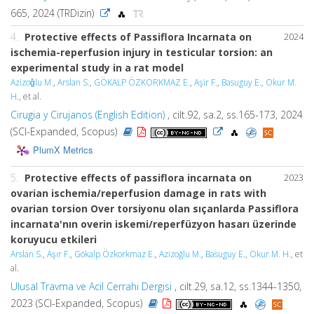
665, 2024 (TRDizin)
4.
Protective effects of Passiflora Incarnata on
2024
ischemia-reperfusion injury in testicular torsion: an
experimental study in a rat model
Azizoǧlu M.
,
Arslan S.
,
GÖKALP ÖZKORKMAZ E.
,
Aşir F.
,
Basuguy E.
,
Okur M.
H.
, et al.
Cirugia y Cirujanos (English Edition)
, cilt.92, sa.2, ss.165-173, 2024
(SCI-Expanded, Scopus)
PlumX Metrics
5.
Protective effects of passiflora incarnata on
2023
ovarian ischemia/reperfusion damage in rats with
ovarian torsion Over torsiyonu olan sıçanlarda Passiflora
incarnata'nın overin iskemi/reperfüzyon hasarı üzerinde
koruyucu etkileri
Arslan S.
,
Aşır F.
,
Gökalp Özkorkmaz E.
,
Azizoğlu M.
,
Basuguy E.
,
Okur M. H.
, et
al.
Ulusal Travma ve Acil Cerrahi Dergisi
, cilt.29, sa.12, ss.1344-1350,
2023 (SCI-Expanded, Scopus)