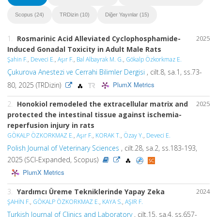
Scopus (24)
TRDizin (10)
Diğer Yayınlar (15)
1.
Rosmarinic Acid Alleviated Cyclophosphamide-
2025
Induced Gonadal Toxicity in Adult Male Rats
Şahin F.
,
Deveci E.
,
Aşır F.
,
Bal Albayrak M. G.
,
Gökalp Özkorkmaz E.
Çukurova Anestezi ve Cerrahi Bilimler Dergisi
, cilt.8, sa.1, ss.73-
PlumX Metrics
80, 2025 (TRDizin)
2.
Honokiol remodeled the extracellular matrix and
2025
protected the intestinal tissue against ischemia-
reperfusion injury in rats
GÖKALP ÖZKORKMAZ E.
,
Aşır F.
,
KORAK T.
,
Özay Y.
,
Deveci E.
Polish Journal of Veterinary Sciences
, cilt.28, sa.2, ss.183-193,
2025 (SCI-Expanded, Scopus)
PlumX Metrics
3.
Yardımcı Üreme Tekniklerinde Yapay Zeka
2024
ŞAHİN F.
,
GÖKALP ÖZKORKMAZ E.
,
KAYA S.
,
AŞIR F.
Turkish Journal of Clinics and Laboratory
, cilt.15, sa.4, ss.657-