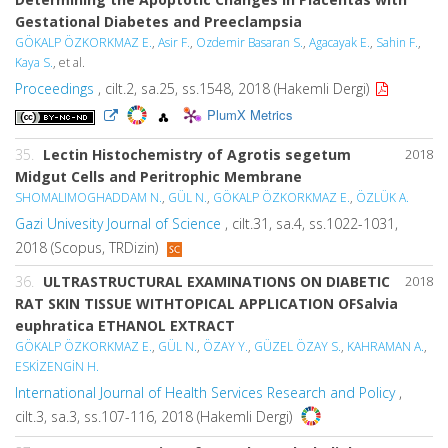
Gestational Diabetes and Preeclampsia
GÖKALP ÖZKORKMAZ E.
,
Asir F.
,
Ozdemir Basaran S.
,
Agacayak E.
,
Sahin F.
,
Kaya S.
, et al.
Proceedings
, cilt.2, sa.25, ss.1548, 2018 (Hakemli Dergi)
PlumX Metrics
35.
Lectin Histochemistry of Agrotis segetum
2018
Midgut Cells and Peritrophic Membrane
SHOMALIMOGHADDAM N.
,
GÜL N.
,
GÖKALP ÖZKORKMAZ E.
,
ÖZLÜK A.
Gazi Univesity Journal of Science
, cilt.31, sa.4, ss.1022-1031,
2018 (Scopus, TRDizin)
36.
ULTRASTRUCTURAL EXAMINATIONS ON DIABETIC
2018
RAT SKIN TISSUE WITHTOPICAL APPLICATION OFSalvia
euphratica ETHANOL EXTRACT
GÖKALP ÖZKORKMAZ E.
,
GÜL N.
,
ÖZAY Y.
,
GÜZEL ÖZAY S.
,
KAHRAMAN A.
,
ESKİZENGİN H.
International Journal of Health Services Research and Policy
,
cilt.3, sa.3, ss.107-116, 2018 (Hakemli Dergi)