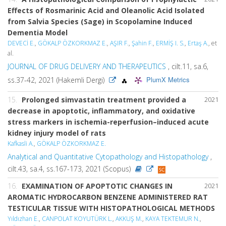
Effects of Rosmarinic Acid and Oleanolic Acid Isolated
from Salvia Species (Sage) in Scopolamine Induced
Dementia Model
DEVECİ E.
,
GÖKALP ÖZKORKMAZ E.
,
AŞIR F.
,
Şahin F.
,
ERMİŞ I. S.
,
Ertaş A.
, et
al.
JOURNAL OF DRUG DELIVERY AND THERAPEUTICS
, cilt.11, sa.6,
PlumX Metrics
ss.37-42, 2021 (Hakemli Dergi)
15.
Prolonged simvastatin treatment provided a
2021
decrease in apoptotic, inflammatory, and oxidative
stress markers in ischemia-reperfusion–induced acute
kidney injury model of rats
Kafkasli A.
,
GÖKALP ÖZKORKMAZ E.
Analytical and Quantitative Cytopathology and Histopathology
,
cilt.43, sa.4, ss.167-173, 2021 (Scopus)
16.
EXAMINATION OF APOPTOTIC CHANGES IN
2021
AROMATIC HYDROCARBON BENZENE ADMINISTERED RAT
TESTICULAR TISSUE WITH HISTOPATHOLOGICAL METHODS
Yıldızhan E.
,
CANPOLAT KOYUTÜRK L.
,
AKKUŞ M.
,
KAYA TEKTEMUR N.
,