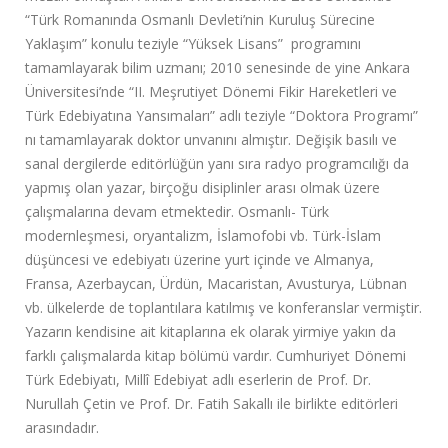
“Türk Romanında Osmanlı Devleti’nin Kuruluş Sürecine
Yaklaşım” konulu teziyle “Yüksek Lisans” programını
tamamlayarak bilim uzmanı; 2010 senesinde de yine Ankara
Üniversitesi’nde “II. Meşrutiyet Dönemi Fikir Hareketleri ve
Türk Edebiyatına Yansımaları” adlı teziyle “Doktora Programı”
nı tamamlayarak doktor unvanını almıştır. Değişik basılı ve
sanal dergilerde editörlüğün yanı sıra radyo programcılığı da
yapmış olan yazar, birçoğu disiplinler arası olmak üzere
çalışmalarına devam etmektedir. Osmanlı- Türk
modernleşmesi, oryantalizm, İslamofobi vb. Türk-İslam
düşüncesi ve edebiyatı üzerine yurt içinde ve Almanya,
Fransa, Azerbaycan, Ürdün, Macaristan, Avusturya, Lübnan
vb. ülkelerde de toplantılara katılmış ve konferanslar vermiştir.
Yazarın kendisine ait kitaplarına ek olarak yirmiye yakın da
farklı çalışmalarda kitap bölümü vardır. Cumhuriyet Dönemi
Türk Edebiyatı, Millî Edebiyat adlı eserlerin de Prof. Dr.
Nurullah Çetin ve Prof. Dr. Fatih Sakallı ile birlikte editörleri
arasındadır.