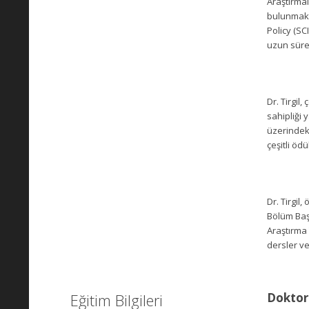
Araştırmal
bulunmakta
Policy (SC
uzun sürel
Dr. Tirgil
sahipliği 
üzerindeki
çeşitli ödü
Dr. Tirgil
Bölüm Baş
Araştırma 
dersler v
Eğitim Bilgileri
Doktor