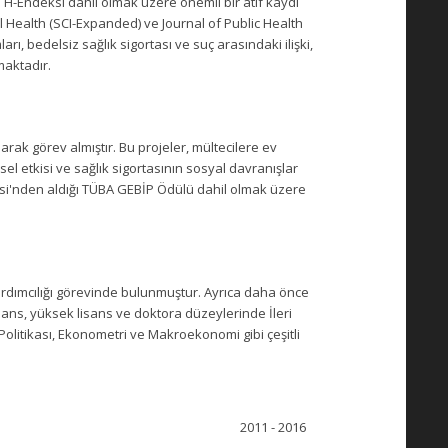
 H-Endeksi dahil olmak üzere önemli bir atıf kaydı
l Health (SCI-Expanded) ve Journal of Public Health
rı, bedelsiz sağlık sigortası ve suç arasındaki ilişki,
maktadır.
arak görev almıştır. Bu projeler, mültecilere ev
el etkisi ve sağlık sigortasının sosyal davranışlar
emisi'nden aldığı TÜBA GEBİP Ödülü dahil olmak üzere
 Yardımcılığı görevinde bulunmuştur. Ayrıca daha önce
ans, yüksek lisans ve doktora düzeylerinde İleri
Politikası, Ekonometri ve Makroekonomi gibi çeşitli
2011 - 2016