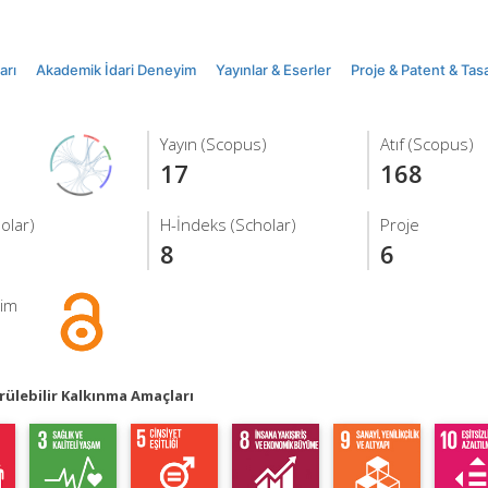
arı
Akademik İdari Deneyim
Yayınlar & Eserler
Proje & Patent & Tas
Yayın (Scopus)
Atıf (Scopus)
17
168
holar)
H-İndeks (Scholar)
Proje
8
6
şim
ülebilir Kalkınma Amaçları