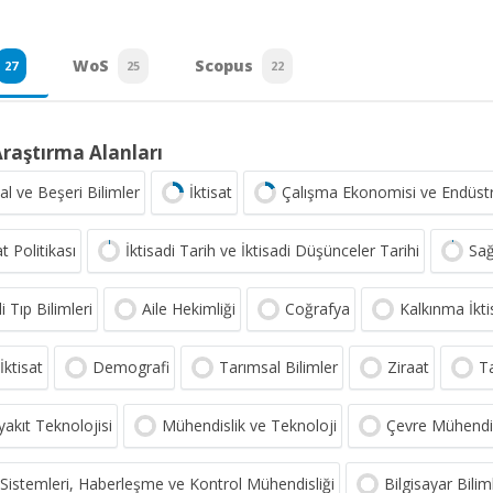
WoS
Scopus
27
25
22
Araştırma Alanları
al ve Beşeri Bilimler
İktisat
Çalışma Ekonomisi ve Endüstri i
at Politikası
İktisadi Tarih ve İktisadi Düşünceler Tarihi
Sağ
i Tıp Bilimleri
Aile Hekimliği
Coğrafya
Kalkınma İkti
İktisat
Demografi
Tarımsal Bilimler
Ziraat
T
yakıt Teknolojisi
Mühendislik ve Teknoloji
Çevre Mühendis
i Sistemleri, Haberleşme ve Kontrol Mühendisliği
Bilgisayar Bilim