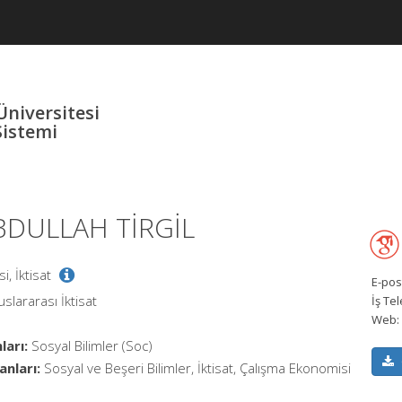
Üniversitesi
Sistemi
ABDULLAH TİRGİL
si, İktisat
E-pos
uslararası İktisat
İş Te
Web:
ları:
Sosyal Bilimler (Soc)
anları:
Sosyal ve Beşeri Bilimler, İktisat, Çalışma Ekonomisi