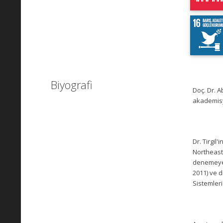
Biyografi
Doç. Dr. A
akademisy
Dr. Tirgil
Northeaste
denemeye o
2011) ve d
Sistemleri