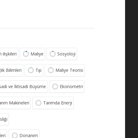
lişkileri
Maliye
Sosyoloji
lık Bilimleri
Tıp
Maliye Teorisi
sadı ve İktisadi Büyüme
Ekonometri
arım Makineleri
Tarımda Enerji
liği
leri
Donanım