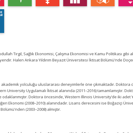
bdullah Tirgil, Sağlık Ekonomisi, Çalışma Ekonomisi ve Kamu Politikası gibi
endir. Halen Ankara Yıldırım Beyazıt Üniversitesi İktisat Bölümü'nde Doçe
'in akademik yolculuğu uluslararası deneyimlerle öne çıkmaktadır. Doktora d
rn University Uygulamalı İktisat alanında (2011–2016) tamamlamıştır. Dokto
daklanmıştır. Doktora öncesinde, Western Illinois University’de iki adet Y
iğeri Ekonomi (2008–2010) alanındadır. Lisans derecesini ise Boğaziçi Üniver
 Bölümü'nden (2003–2008) almıştır.