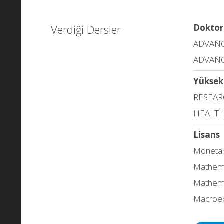
Verdiği Dersler
Doktor
ADVAN
ADVANC
Yüksek
RESEA
HEALTH
Lisans
Monetar
Mathemat
Mathemat
Macroe