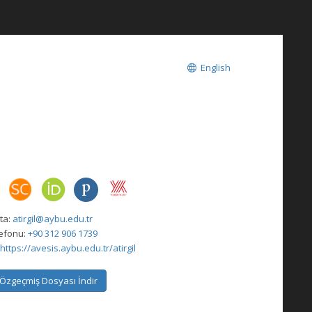
English
ta:
atirgil@aybu.edu.tr
lefonu:
+90 312 906 1739
https://avesis.aybu.edu.tr/atirgil
Özgeçmiş Dosyası İndir