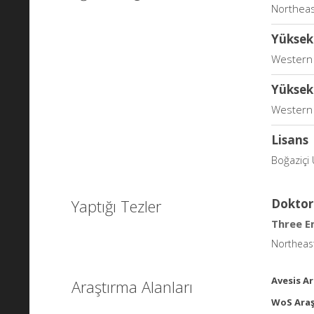
Northeast
Yüksek
Western I
Yüksek
Western I
Lisans
Boğaziçi 
Yaptığı Tezler
Doktor
Three E
Northeast
Avesis Ar
Araştırma Alanları
WoS Araş