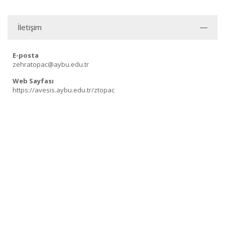
İletişim
E-posta
zehratopac@aybu.edu.tr
Web Sayfası
https://avesis.aybu.edu.tr/ztopac