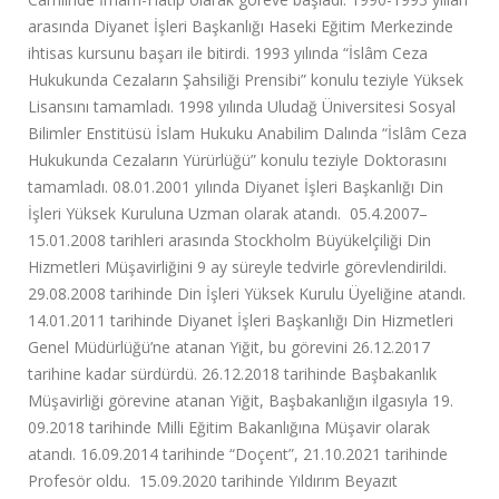
arasında
Diyanet İşleri Başkanlığı Haseki Eğitim Merkezinde
ihtisas kursunu
başarı ile bitirdi. 1993 yılında
“İslâm Ceza
Hukukunda Cezaların Şahsiliği Prensibi”
konulu teziyle Yüksek
Lisansını tamamladı. 1998 yılında Uludağ Üniversitesi Sosyal
Bilimler Enstitüsü İslam Hukuku Anabilim Dalında
“İslâm Ceza
Hukukunda Cezaların Yürürlüğü
” konulu teziyle Doktorasını
tamamladı. 08.01.2001 yılında Diyanet İşleri Başkanlığı
Din
İşleri Yüksek Kuruluna Uzman
olarak atandı. 05.4.2007–
15.01.2008 tarihleri arasında Stockholm Büyükelçiliği Din
Hizmetleri Müşavirliğini 9 ay süreyle tedvirle görevlendirildi.
29.08.2008 tarihinde
Din İşleri Yüksek Kurulu Üyeliğine
atandı.
14.01.2011 tarihinde
Diyanet İşleri Başkanlığı Din Hizmetleri
Genel Müdürlüğü’ne
atanan Yiğit, bu görevini 26.12.2017
tarihine kadar sürdürdü.
26.12.2018 tarihinde Başbakanlık
Müşavirliği görevine atanan Yiğit, Başbakanlığın ilgasıyla 19.
09.2018 tarihinde Milli Eğitim Bakanlığına Müşavir olarak
atandı.
16.09.2014 tarihinde
“Doçent”, 21.10.2021 tarihinde
Profesör oldu. 15.09.2020 tarihinde Yıldırım Beyazıt