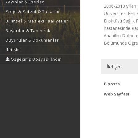
Yayınlar & Eserler
2006-2010 yılları
Proje & Patent & Tasarım
Üniversitesi Fen F
Enstitüsü Sağlık 
Bilimsel & Mesleki Faaliyetler
hastanesinde Rad
Başarılar & Tanınırlık
Anabilim Dalında 
Duyurular & Dokümanlar
Bölümünde Öğreti
İletişim
Özgeçmiş Dosyası İndir
İletişim
E-posta
Web Sayfası