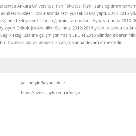
 arasında Ankara Üniversitesi Fen Fakültesi Fizik lisans eğitimini tama
akültesi Nükleer Fizik alanında tezli yüksek lisans yaptı. 2013-2015 yılla
Fiziğinde tezli yüksek lisans eğitimini tamamladı. Aynı zamanda 2010-
yasyon Onkolojisi Anabilim Dalında, 2012-2016 yılları arasında da 
Sağlık Fiziği üzerine çalışmıştır. Yasin ERGİN 2016 yılından itibaren Yıl
m Görevlisi olarak akademik çalışmalarına devam etmektedir.
yasinergin@aybu.edu.tr
https://avesis.aybu.edu.tr/yergin