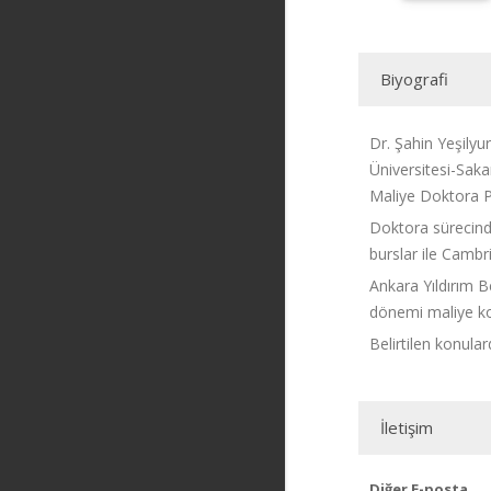
Biyografi
Dr. Şahin Yeşilyu
Üniversitesi-Saka
Maliye Doktora P
Doktora sürecind
burslar ile Cambr
Ankara Yıldırım B
dönemi maliye kon
Belirtilen konula
İletişim
Diğer E-posta