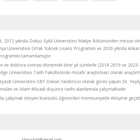
rt, 2012 yılında Dokuz Eylül Üniversitesi Maliye Bölümünden mezun olmu
rya Üniversitesi Ortak Yüksek Lisans Programını ve 2020 yılında Ankara 
rogramını tamamlamıştır.
e ve doktora sonrası dönemde birer yıl sürelerle (2018-2019 ve 202
idge Üniversitesi Tarih Fakültesinde misafir araştırmacı olarak araştı
eyazıt Üniversitesi SBF Dekan Yardımcısı olarak görev yapan Dr. Yeşilyu
uları ve İslam iktisadi düşünce tarihi alanlarında çalışmaktadır.
rda çalışmak isteyen lisanüstü öğrencileri memnuniyetle iletişime geçebil
shnyslyrt@gmail.com