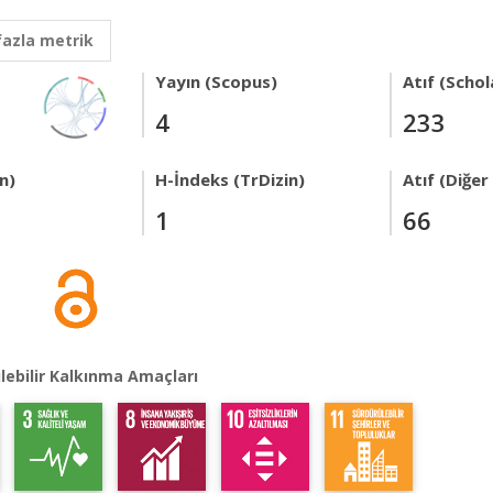
fazla metrik
Yayın (Scopus)
Atıf (Schol
4
233
n)
H-İndeks (TrDizin)
Atıf (Diğe
1
66
lebilir Kalkınma Amaçları