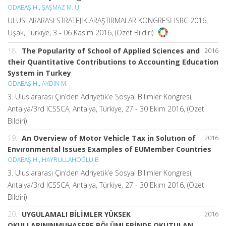
ODABAŞ H.
,
ŞAŞMAZ M. Ü.
ULUSLARARASI STRATEJİK ARAŞTIRMALAR KONGRESİ ISRC 2016,
Uşak, Türkiye, 3 - 06 Kasım 2016, (Özet Bildiri)
18.
The Popularity of School of Applied Sciences and
2016
their Quantitative Contributions to Accounting Education
System in Turkey
ODABAŞ H.
,
AYDIN M.
3. Uluslararası Çin’den Adriyetik’e Sosyal Bilimler Kongresi,
Antalya/3rd ICSSCA, Antalya, Türkiye, 27 - 30 Ekim 2016, (Özet
Bildiri)
19.
An Overview of Motor Vehicle Tax in Solutıon of
2016
Envıronmental Issues Examples of EUMember Countries
ODABAŞ H.
,
HAYRULLAHOĞLU B.
3. Uluslararası Çin’den Adriyetik’e Sosyal Bilimler Kongresi,
Antalya/3rd ICSSCA, Antalya, Türkiye, 27 - 30 Ekim 2016, (Özet
Bildiri)
20.
UYGULAMALI BİLİMLER YÜKSEK
2016
OKULLARININMUHASEBE BÖLÜMLERİNDE OKUTULAN