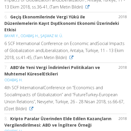
13 Ekim 2018, ss.36-41, (Tam Metin Bildiri)
6.
Geçiş Ekonomilerinde Vergi Yükü ile
2018
Düzenlemelerin Kayıt DışıEkonomi Ekonomi Üzerindeki
Etkisi
BAYAR Y.
,
ODABAŞ H.
,
ŞAŞMAZ M. Ü.
6 SCF International Conference on Economic andSocial Impacts
of Globalization andLiberalization, Antalya, Türkiye, 11 - 13 Ekim
2018, ss.41-45, (Tam Metin Bildiri)
7.
ABD’de Yeni Vergi İndirimleri Politikaları ve
2018
Muhtemel KüreselEtkileri
ODABAŞ H.
4th SCF InternationalConference on “Economics and
SocialImpacts of Globalization” and “FutureTurkey-European
Union Relations”, Nevşehir, Türkiye, 26 - 28 Nisan 2018, ss.66-67,
(Özet Bildiri)
8.
Kripto Paralar Üzerinden Elde Edilen Kazançların
2018
Vergilendirilmesi: ABD ve İngiltere Örneği