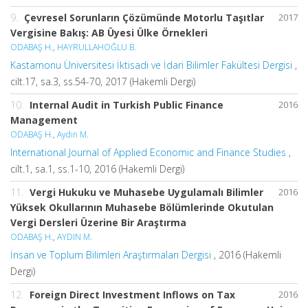
9.
Çevresel Sorunların Çözümünde Motorlu Taşıtlar
2017
Vergisine Bakış: AB Üyesi Ülke Örnekleri
ODABAŞ H.
,
HAYRULLAHOĞLU B.
Kastamonu Üniversitesi İktisadi ve İdari Bilimler Fakültesi Dergisi
,
cilt.17, sa.3, ss.54-70, 2017 (Hakemli Dergi)
10.
Internal Audit in Turkish Public Finance
2016
Management
ODABAŞ H.
,
Aydın M.
International Journal of Applied Economic and Finance Studies
,
cilt.1, sa.1, ss.1-10, 2016 (Hakemli Dergi)
11.
Vergi Hukuku ve Muhasebe Uygulamalı Bilimler
2016
Yüksek Okullarının Muhasebe Bölümlerinde Okutulan
Vergi Dersleri Üzerine Bir Araştırma
ODABAŞ H.
,
AYDIN M.
İnsan ve Toplum Bilimleri Araştırmaları Dergisi
, 2016 (Hakemli
Dergi)
12.
Foreign Direct Investment Inflows on Tax
2016