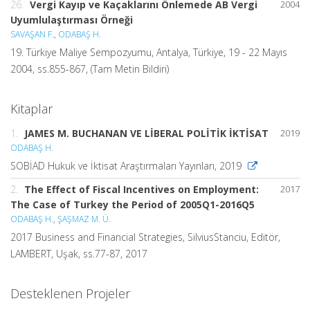
26.
Vergi Kayıp ve Kaçaklarını Önlemede AB Vergi
2004
Uyumlulaştırması Örneği
SAVAŞAN F.
,
ODABAŞ H.
19. Türkiye Maliye Sempozyumu, Antalya, Türkiye, 19 - 22 Mayıs
2004, ss.855-867, (Tam Metin Bildiri)
Kitaplar
1.
JAMES M. BUCHANAN VE LİBERAL POLİTİK İKTİSAT
2019
ODABAŞ H.
SOBİAD Hukuk ve İktisat Araştırmaları Yayınları, 2019
2.
The Effect of Fiscal Incentives on Employment:
2017
The Case of Turkey the Period of 2005Q1-2016Q5
ODABAŞ H.
,
ŞAŞMAZ M. Ü.
2017 Business and Financial Strategies, SilviusStanciu, Editör,
LAMBERT, Uşak, ss.77-87, 2017
Desteklenen Projeler