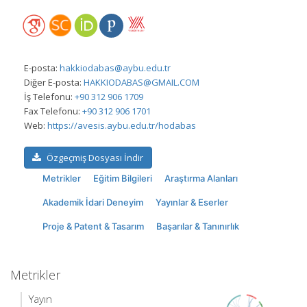
E-posta:
hakkiodabas@aybu.edu.tr
Diğer E-posta:
HAKKIODABAS@GMAIL.COM
İş Telefonu:
+90 312 906 1709
Fax Telefonu:
+90 312 906 1701
Web:
https://avesis.aybu.edu.tr/hodabas
Özgeçmiş Dosyası İndir
Metrikler
Eğitim Bilgileri
Araştırma Alanları
Akademik İdari Deneyim
Yayınlar & Eserler
Proje & Patent & Tasarım
Başarılar & Tanınırlık
Metrikler
Yayın