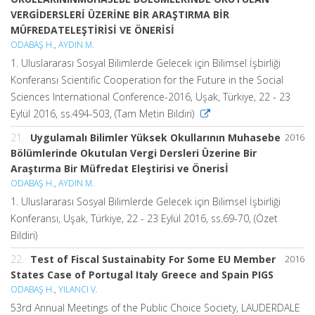
VERGİDERSLERİ ÜZERİNE BİR ARAŞTIRMA BİR
MÜFREDATELEŞTİRİSİ VE ÖNERİSİ
ODABAŞ H.
,
AYDIN M.
1. Uluslararası Sosyal Bilimlerde Gelecek için Bilimsel İşbirliği
Konferansı Scientific Cooperation for the Future in the Social
Sciences International Conference-2016, Uşak, Türkiye, 22 - 23
Eylül 2016, ss.494-503, (Tam Metin Bildiri)
21.
Uygulamalı Bilimler Yüksek Okullarının Muhasebe
2016
Bölümlerinde Okutulan Vergi Dersleri Üzerine Bir
Araştırma Bir Müfredat Eleştirisi ve Önerisİ
ODABAŞ H.
,
AYDIN M.
1. Uluslararası Sosyal Bilimlerde Gelecek için Bilimsel İşbirliği
Konferansı, Uşak, Türkiye, 22 - 23 Eylül 2016, ss.69-70, (Özet
Bildiri)
22.
Test of Fiscal Sustainabity For Some EU Member
2016
States Case of Portugal Italy Greece and Spain PIGS
ODABAŞ H.
,
YILANCI V.
53rd Annual Meetings of the Public Choice Society, LAUDERDALE