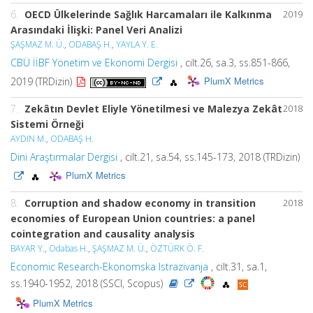
6.
OECD Ülkelerinde Sağlık Harcamaları ile Kalkınma
2019
Arasındaki İlişki: Panel Veri Analizi
ŞAŞMAZ M. Ü.
,
ODABAŞ H.
,
YAYLA Y. E.
CBÜ İİBF Yönetim ve Ekonomi Dergisi
, cilt.26, sa.3, ss.851-866,
PlumX Metrics
2019 (TRDizin)
7.
Zekâtın Devlet Eliyle Yönetilmesi ve Malezya Zekât
2018
Sistemi Örneği
AYDIN M.
,
ODABAŞ H.
Dini Araştırmalar Dergisi
, cilt.21, sa.54, ss.145-173, 2018 (TRDizin)
PlumX Metrics
8.
Corruption and shadow economy in transition
2018
economies of European Union countries: a panel
cointegration and causality analysis
BAYAR Y.
,
Odabas H.
,
ŞAŞMAZ M. Ü.
,
ÖZTÜRK Ö. F.
Economic Research-Ekonomska Istrazivanja
, cilt.31, sa.1,
ss.1940-1952, 2018 (SSCI, Scopus)
PlumX Metrics