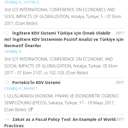
ODABAŞ H.
,
HOTAN G.
3rd SCF INTERNATIONAL CONFERENCE ON ECONOMICS AND
SOCIL IMPACTS OF GLOBALIZATION, Antalya, Türkiye, 5 - 07 Ekim
2017, (Özet Bildiri)
12.
İngiltere KDV Sistemi Türkiye için Örnek Olabilir
2017
mi? İngiltere KDV Sisteminin Pozitif Analizi ve Türkiye için
Normatif Öneriler
ODABAŞ H.
3rd SCF INTERNATIONAL CONFERENCE ON ECONOMIC AND
SOCIAL IMPACTS OF GLOBALIZATION, Antalya, Türkiye, 05 Ekim
2017 - 07 Ekim 2107, ss.102-103, (Özet Bildiri)
13.
Portekiz’İn KDV Sistemi
2017
ODABAŞ H.
,
BAHAR T.
I. ULUSLARARASI EKONOMİ, FİNANS VE EKONOMETRİ ÖĞRENCİ
SEMPOZYUMU (EFEOS), Sakarya, Türkiye, 17 - 18 Mayıs 2017,
(Özet Bildiri)
14.
Zakat as a Fiscal Policy Tool: An Example of World
2017
Practices