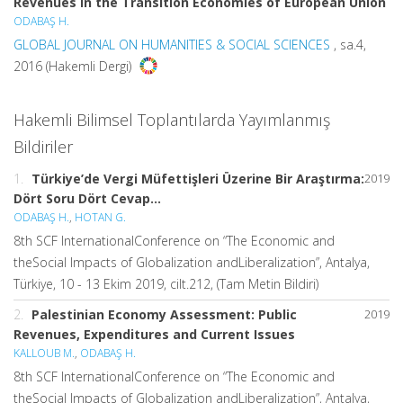
Revenues in the Transition Economies of European Union
ODABAŞ H.
GLOBAL JOURNAL ON HUMANITIES & SOCIAL SCIENCES
, sa.4,
2016 (Hakemli Dergi)
Hakemli Bilimsel Toplantılarda Yayımlanmış
Bildiriler
1.
Türkiye’de Vergi Müfettişleri Üzerine Bir Araştırma:
2019
Dört Soru Dört Cevap…
ODABAŞ H.
,
HOTAN G.
8th SCF InternationalConference on “The Economic and
theSocial Impacts of Globalization andLiberalization”, Antalya,
Türkiye, 10 - 13 Ekim 2019, cilt.212, (Tam Metin Bildiri)
2.
Palestinian Economy Assessment: Public
2019
Revenues, Expenditures and Current Issues
KALLOUB M.
,
ODABAŞ H.
8th SCF InternationalConference on “The Economic and
theSocial Impacts of Globalization andLiberalization”, Antalya,