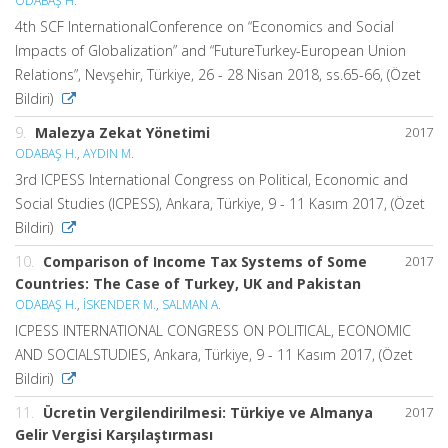
ODABAŞ H.
4th SCF InternationalConference on “Economics and Social
Impacts of Globalization” and “FutureTurkey-European Union
Relations”, Nevşehir, Türkiye, 26 - 28 Nisan 2018, ss.65-66, (Özet
Bildiri)
9.
Malezya Zekat Yönetimi
2017
ODABAŞ H.
,
AYDIN M.
3rd ICPESS International Congress on Political, Economic and
Social Studies (ICPESS), Ankara, Türkiye, 9 - 11 Kasım 2017, (Özet
Bildiri)
10.
Comparison of Income Tax Systems of Some
2017
Countries: The Case of Turkey, UK and Pakistan
ODABAŞ H.
,
İSKENDER M.
,
SALMAN A.
ICPESS INTERNATIONAL CONGRESS ON POLITICAL, ECONOMIC
AND SOCIALSTUDIES, Ankara, Türkiye, 9 - 11 Kasım 2017, (Özet
Bildiri)
11.
Ücretin Vergilendirilmesi: Türkiye ve Almanya
2017
Gelir Vergisi Karşılaştırması