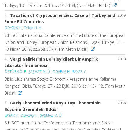
Türkiye, 10 - 13 Ekim 2019, ss.142-154, (Tam Metin Bildiri)
3.
Taxation of Cryptocurrencies: Case of Turkey and
2019
Some EU Countries
ODABAŞ H.
,
Tekçe H. M.
7th SCF International Conference on “The Future of the European
Union and Turkey-European Union Relations”, Uşak, Türkiye, 11 -
13 Nisan 2019, ss.368-377, (Tam Metin Bildiri)
4.
Vergi Gelirlerinin Belirleyicileri: Bir Ampirik
2018
Literatür İncelemesi
ÖZTÜRK Ö. F.
,
ŞAŞMAZ M. Ü.
,
ODABAŞ H.
,
BAYAR Y.
Bitlis Uluslararası Sosyo-Ekonomik Araştırmaları ve Kalkınma
Kongresi, Bitlis, Türkiye, 27 - 28 Eylül 2018, ss.113-118, (Tam Metin
Bildiri)
5.
Geçiş Ekonomilerinde Kayıt Dışı Ekonominin
2018
Büyüme Üzerindeki Etkisi
BAYAR Y.
,
ODABAŞ H.
,
ŞAŞMAZ M. Ü.
6th SCF InternationalConference on “Economic and Social
Impacts of Globalization andLiberalization”, Antalya, Türkiye, 11 -