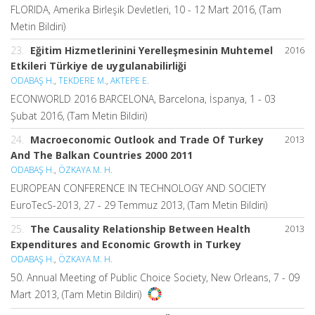
FLORIDA, Amerika Birleşik Devletleri, 10 - 12 Mart 2016, (Tam
Metin Bildiri)
23.
Eğitim Hizmetlerinini Yerelleşmesinin Muhtemel
2016
Etkileri Türkiye de uygulanabilirliği
ODABAŞ H.
,
TEKDERE M.
,
AKTEPE E.
ECONWORLD 2016 BARCELONA, Barcelona, İspanya, 1 - 03
Şubat 2016, (Tam Metin Bildiri)
24.
Macroeconomic Outlook and Trade Of Turkey
2013
And The Balkan Countries 2000 2011
ODABAŞ H.
,
ÖZKAYA M. H.
EUROPEAN CONFERENCE IN TECHNOLOGY AND SOCIETY
EuroTecS-2013, 27 - 29 Temmuz 2013, (Tam Metin Bildiri)
25.
The Causality Relationship Between Health
2013
Expenditures and Economic Growth in Turkey
ODABAŞ H.
,
ÖZKAYA M. H.
50. Annual Meeting of Public Choice Society, New Orleans, 7 - 09
Mart 2013, (Tam Metin Bildiri)