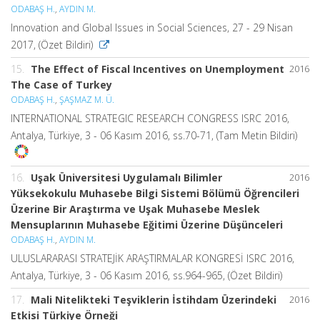
ODABAŞ H.
,
AYDIN M.
Innovation and Global Issues in Social Sciences, 27 - 29 Nisan
2017, (Özet Bildiri)
15.
The Effect of Fiscal Incentives on Unemployment
2016
The Case of Turkey
ODABAŞ H.
,
ŞAŞMAZ M. Ü.
INTERNATIONAL STRATEGIC RESEARCH CONGRESS ISRC 2016,
Antalya, Türkiye, 3 - 06 Kasım 2016, ss.70-71, (Tam Metin Bildiri)
16.
Uşak Üniversitesi Uygulamalı Bilimler
2016
Yüksekokulu Muhasebe Bilgi Sistemi Bölümü Öğrencileri
Üzerine Bir Araştırma ve Uşak Muhasebe Meslek
Mensuplarının Muhasebe Eğitimi Üzerine Düşünceleri
ODABAŞ H.
,
AYDIN M.
ULUSLARARASI STRATEJİK ARAŞTIRMALAR KONGRESİ ISRC 2016,
Antalya, Türkiye, 3 - 06 Kasım 2016, ss.964-965, (Özet Bildiri)
17.
Mali Nitelikteki Teşviklerin İstihdam Üzerindeki
2016
Etkisi Türkiye Örneği