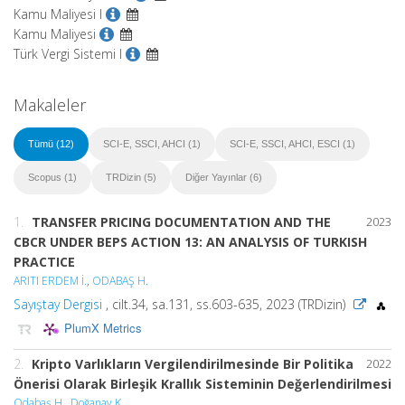
Kamu Maliyesi I
Kamu Maliyesi
Türk Vergi Sistemi I
Makaleler
Tümü (12)
SCI-E, SSCI, AHCI (1)
SCI-E, SSCI, AHCI, ESCI (1)
Scopus (1)
TRDizin (5)
Diğer Yayınlar (6)
1.
TRANSFER PRICING DOCUMENTATION AND THE
2023
CBCR UNDER BEPS ACTION 13: AN ANALYSIS OF TURKISH
PRACTICE
ARITI ERDEM İ.
,
ODABAŞ H.
Sayıştay Dergisi
, cilt.34, sa.131, ss.603-635, 2023 (TRDizin)
PlumX Metrics
2.
Kripto Varlıkların Vergilendirilmesinde Bir Politika
2022
Önerisi Olarak Birleşik Krallık Sisteminin Değerlendirilmesi
Odabaş H.
,
Doğanay K.