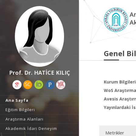
An
A
Genel Bil
Prof. Dr. HATİCE KILIÇ
Kurum Bilgileri
WoS Araştırma 
Avesis Araştır
Ana Sayfa
Yayınlardaki İs
Eğitim Bilgileri
Araştırma Alanları
Akademik İdari Deneyim
Metrikler