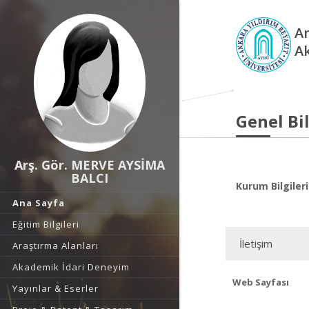
An
A
Genel Bil
Arş. Gör. MERVE AYSİMA
BALCI
Kurum Bilgileri
Ana Sayfa
Eğitim Bilgileri
İletişim
Araştırma Alanları
Akademik İdari Deneyim
Web Sayfası
Yayınlar & Eserler