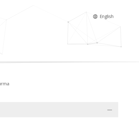
English
tırma