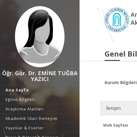
An
A
Genel Bil
Öğr. Gör. Dr. EMİNE TUĞBA
YAZICI
Kurum Bilgileri
Ana Sayfa
Eğitim Bilgileri
İletişim
Araştırma Alanları
Akademik İdari Deneyim
Web Sayfası
Yayınlar & Eserler