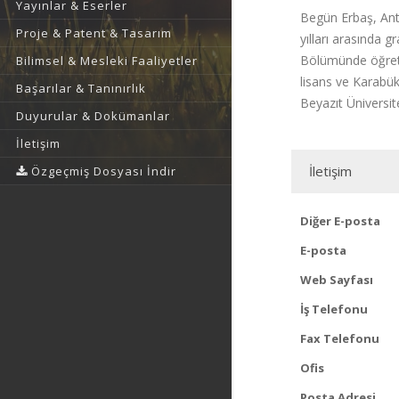
Yayınlar & Eserler
Begün Erbaş, Anta
Proje & Patent & Tasarım
yılları arasında 
Bölümünde öğretim
Bilimsel & Mesleki Faaliyetler
lisans ve Karabük
Başarılar & Tanınırlık
Beyazıt Üniversi
Duyurular & Dokümanlar
İletişim
İletişim
Özgeçmiş Dosyası İndir
Diğer E-posta
E-posta
Web Sayfası
İş Telefonu
Fax Telefonu
Ofis
Posta Adresi