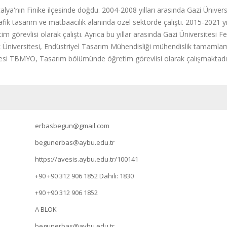
lya'nın Finike ilçesinde doğdu. 2004-2008 yılları arasında Gazi Ünive
grafik tasarım ve matbaacılık alanında özel sektörde çalıştı. 2015-2021 y
 görevlisi olarak çalıştı. Ayrıca bu yıllar arasında Gazi Üniversitesi Fe
 Üniversitesi, Endüstriyel Tasarım Mühendisliği mühendislik tamamlama
tesi TBMYO, Tasarım bölümünde öğretim görevlisi olarak çalışmaktadı
erbasbegun@gmail.com
begunerbas@aybu.edu.tr
https://avesis.aybu.edu.tr/100141
+90 +90 312 906 1852
Dahili: 1830
+90 +90 312 906 1852
A BLOK
begunerbas@aybu.edu.tr