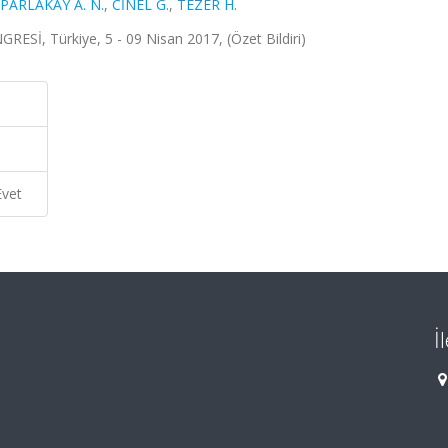
PARLAKAY A. N.
,
CİNEL G.
,
TEZER H.
, Türkiye, 5 - 09 Nisan 2017, (Özet Bildiri)
Evet
İ