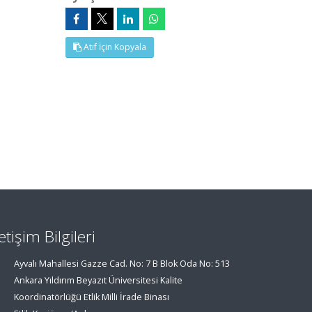
Atıf İçin Kopyala
letişim Bilgileri
Ayvalı Mahallesi Gazze Cad. No: 7 B Blok Oda No: 513
Ankara Yıldırım Beyazıt Üniversitesi Kalite
Koordinatörlüğü Etlik Milli İrade Binası