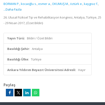
BORMAN P.
,
kocaoğlu s.
,
esmer a.
,
OKUMUŞ M.
,
öztürk e.
,
kaygısız f.
,
...Daha Fazla
26. Ulusal Fiziksel Tıp ve Rehabilitasyon kongresi, Antalya, Türkiye, 25
- 29 Nisan 2017, (Özet Bildiri)
Yayın Türü:
Bildiri / Özet Bildiri
Basıldığı Şehir:
Antalya
Basıldığı Ülke:
Türkiye
Ankara Yıldırım Beyazıt Üniversitesi Adresli:
Hayır
Paylaş