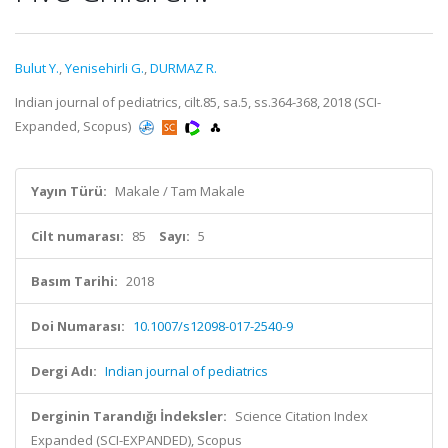
Bulut Y.
,
Yenisehirli G.
,
DURMAZ R.
Indian journal of pediatrics, cilt.85, sa.5, ss.364-368, 2018 (SCI-
Expanded, Scopus)
Yayın Türü:
Makale / Tam Makale
Cilt numarası:
85
Sayı:
5
Basım Tarihi:
2018
Doi Numarası:
10.1007/s12098-017-2540-9
Dergi Adı:
Indian journal of pediatrics
Derginin Tarandığı İndeksler:
Science Citation Index
Expanded (SCI-EXPANDED), Scopus