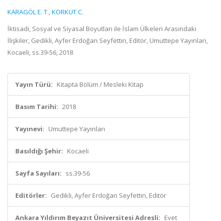
KARAGÖL E. T.
,
KORKUT C.
İktisadi, Sosyal ve Siyasal Boyutları ile İslam Ülkeleri Arasındaki
İlişkiler, Gedikli, Ayfer Erdoğan Seyfettin, Editör, Umuttepe Yayınları,
Kocaeli, ss.39-56, 2018
Yayın Türü:
Kitapta Bölüm / Mesleki Kitap
Basım Tarihi:
2018
Yayınevi:
Umuttepe Yayınları
Basıldığı Şehir:
Kocaeli
Sayfa Sayıları:
ss.39-56
Editörler:
Gedikli, Ayfer Erdoğan Seyfettin, Editör
Ankara Yıldırım Beyazıt Üniversitesi Adresli:
Evet