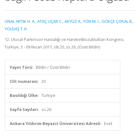
ÜNAL ARTIK H. A.
,
ATAÇ UÇAR C.
,
AKYÜZ A.
,
YÖN M. İ.
,
GÖKÇE ÇOKAL B.
,
YOLDAŞ T. K.
12. Ulusal Parkinson Hastalığı ve HareketBozuklukları Kongresi,
Türkiye, 5 - 09 Nisan 2017, cilt.20, ss.26, (Özet Bildiri)
Yayın Türü:
Bildiri / Özet Bildiri
Cilt numarası:
20
Basıldığı Ülke:
Türkiye
Sayfa Sayıları:
ss.26
Ankara Yıldırım Beyazıt Üniversitesi Adresli:
Evet