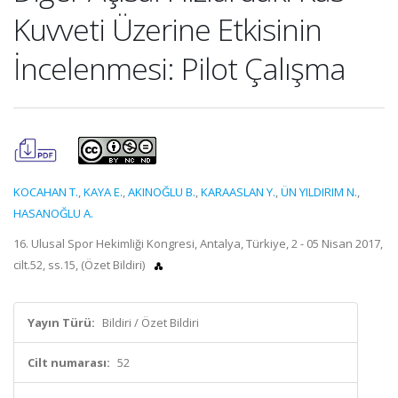
Kuvveti Üzerine Etkisinin
İncelenmesi: Pilot Çalışma
KOCAHAN T.
,
KAYA E.
,
AKINOĞLU B.
,
KARAASLAN Y.
,
ÜN YILDIRIM N.
,
HASANOĞLU A.
16. Ulusal Spor Hekimliği Kongresi, Antalya, Türkiye, 2 - 05 Nisan 2017,
cilt.52, ss.15, (Özet Bildiri)
Yayın Türü:
Bildiri / Özet Bildiri
Cilt numarası:
52