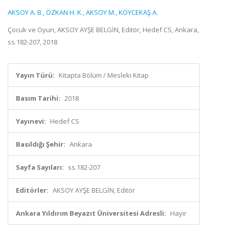
AKSOY A. B.
,
ÖZKAN H. K.
,
AKSOY M.
,
KÖYCEKAŞ A.
Çocuk ve Oyun, AKSOY AYŞE BELGİN, Editör, Hedef CS, Ankara,
ss.182-207, 2018
Yayın Türü:
Kitapta Bölüm / Mesleki Kitap
Basım Tarihi:
2018
Yayınevi:
Hedef CS
Basıldığı Şehir:
Ankara
Sayfa Sayıları:
ss.182-207
Editörler:
AKSOY AYŞE BELGİN, Editör
Ankara Yıldırım Beyazıt Üniversitesi Adresli:
Hayır