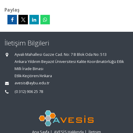
Paylaş
İletişim Bilgileri
Ayvalı Mahallesi Gazze Cad. No: 7 B Blok Oda No: 513
Ankara Yıldırım Beyazıt Üniversitesi Kalite Koordinatörlüğü Etlik
Milli İrade Binası
Etlik-Keçiören/Ankara
avesis@aybu.edu.tr
(0 312) 906 25 78
Ana Sayfa
|
AVESİS Hakkında
|
İletişim