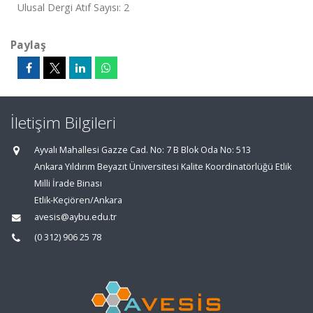
Ulusal Dergi Atıf Sayısı: 2
Paylaş
İletişim Bilgileri
Ayvalı Mahallesi Gazze Cad. No: 7 B Blok Oda No: 513
Ankara Yıldırım Beyazıt Üniversitesi Kalite Koordinatörlüğü Etlik
Milli İrade Binası
Etlik-Keçiören/Ankara
avesis@aybu.edu.tr
(0 312) 906 25 78