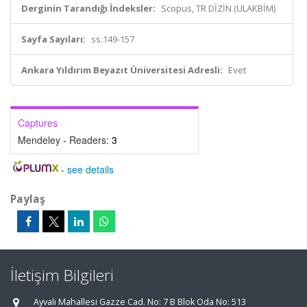
Derginin Tarandığı İndeksler:
Scopus, TR DİZİN (ULAKBİM)
Sayfa Sayıları:
ss.149-157
Ankara Yıldırım Beyazıt Üniversitesi Adresli:
Evet
Captures
Mendeley - Readers:
3
-
see details
Paylaş
İletişim Bilgileri
Ayvalı Mahallesi Gazze Cad. No: 7 B Blok Oda No: 513