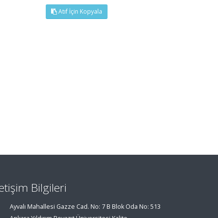
Atıf İçin Kopyala
letişim Bilgileri
Ayvalı Mahallesi Gazze Cad. No: 7 B Blok Oda No: 513