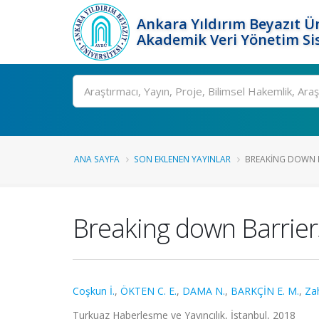
Ankara Yıldırım Beyazıt Ün
Akademik Veri Yönetim Si
Ara
ANA SAYFA
SON EKLENEN YAYINLAR
BREAKING DOWN BA
Breaking down Barriers
Coşkun İ.
,
ÖKTEN C. E.
,
DAMA N.
,
BARKÇİN E. M.
,
Za
Turkuaz Haberleşme ve Yayıncılık, İstanbul, 2018