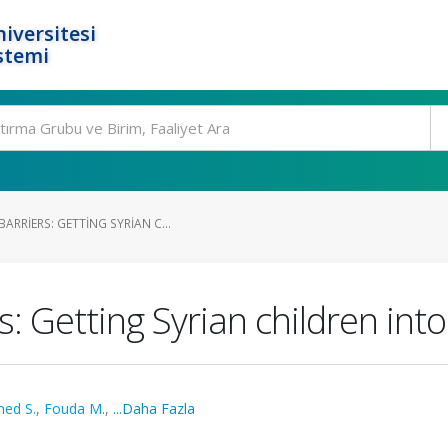
iversitesi
stemi
RRIERS: GETTING SYRIAN C...
: Getting Syrian children into
hed S.
,
Fouda M.
,
...Daha Fazla