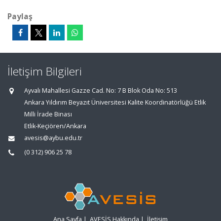
Paylaş
İletişim Bilgileri
Ayvalı Mahallesi Gazze Cad. No: 7 B Blok Oda No: 513
Ankara Yıldırım Beyazıt Üniversitesi Kalite Koordinatörlüğü Etlik
Milli İrade Binası
Etlik-Keçiören/Ankara
avesis@aybu.edu.tr
(0 312) 906 25 78
Ana Sayfa
|
AVESİS Hakkında
|
İletişim