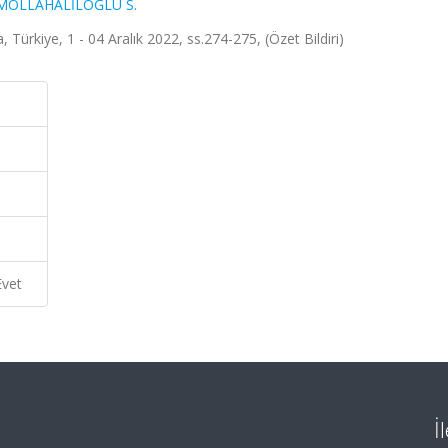
MOLLAHALİLOĞLU S.
, Türkiye, 1 - 04 Aralık 2022, ss.274-275, (Özet Bildiri)
Evet
İ