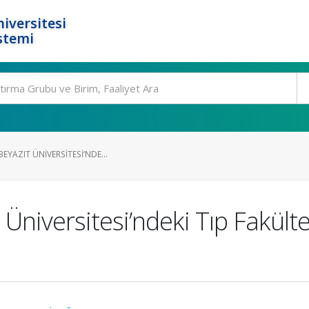
iversitesi
stemi
EYAZIT ÜNIVERSITESI’NDE...
 Üniversitesi’ndeki Tıp Fakült