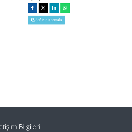
Atıf İçin Kopyala
letişim Bilgileri