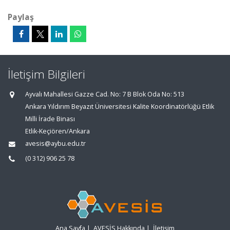
Paylaş
İletişim Bilgileri
Ayvalı Mahallesi Gazze Cad. No: 7 B Blok Oda No: 513
Ankara Yıldırım Beyazıt Üniversitesi Kalite Koordinatörlüğü Etlik
Milli İrade Binası
Etlik-Keçiören/Ankara
avesis@aybu.edu.tr
(0 312) 906 25 78
Ana Sayfa
|
AVESİS Hakkında
|
İletişim