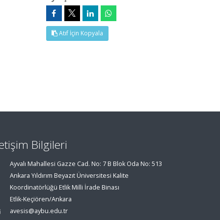
Atıf İçin Kopyala
letişim Bilgileri
Ayvalı Mahallesi Gazze Cad. No: 7 B Blok Oda No: 513
Ankara Yıldırım Beyazıt Üniversitesi Kalite
Koordinatörlüğü Etlik Milli İrade Binası
Etlik-Keçiören/Ankara
avesis@aybu.edu.tr