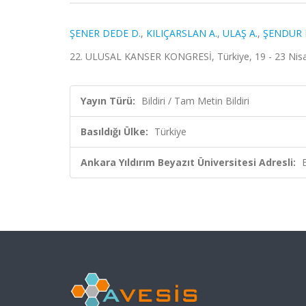
ŞENER DEDE D.
,
KILIÇARSLAN A.
,
ULAŞ A.
,
ŞENDUR M
22. ULUSAL KANSER KONGRESİ, Türkiye, 19 - 23 Nisan
Yayın Türü:
Bildiri / Tam Metin Bildiri
Basıldığı Ülke:
Türkiye
Ankara Yıldırım Beyazıt Üniversitesi Adresli: