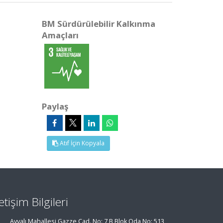
BM Sürdürülebilir Kalkınma
Amaçları
Paylaş
Atıf İçin Kopyala
letişim Bilgileri
Ayvalı Mahallesi Gazze Cad. No: 7 B Blok Oda No: 513