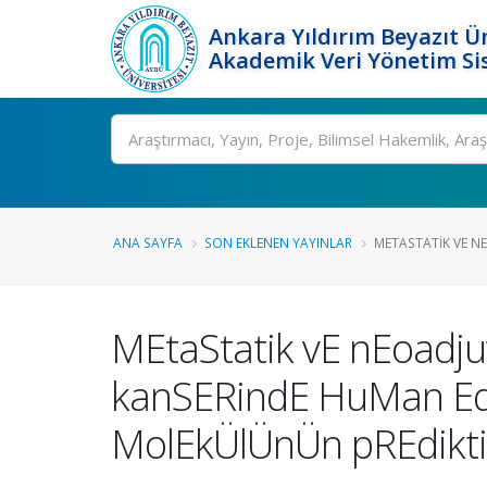
Ankara Yıldırım Beyazıt Ün
Akademik Veri Yönetim Si
Ara
ANA SAYFA
SON EKLENEN YAYINLAR
METASTATIK VE NE
MEtaStatik vE nEoadju
kanSERindE HuMan Equ
MolEkÜlÜnÜn pREdikti