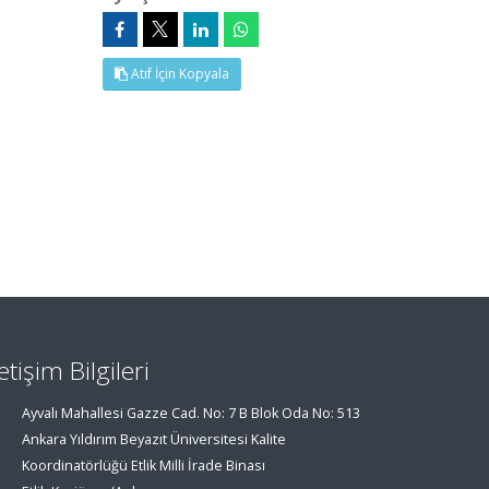
Atıf İçin Kopyala
letişim Bilgileri
Ayvalı Mahallesi Gazze Cad. No: 7 B Blok Oda No: 513
Ankara Yıldırım Beyazıt Üniversitesi Kalite
Koordinatörlüğü Etlik Milli İrade Binası