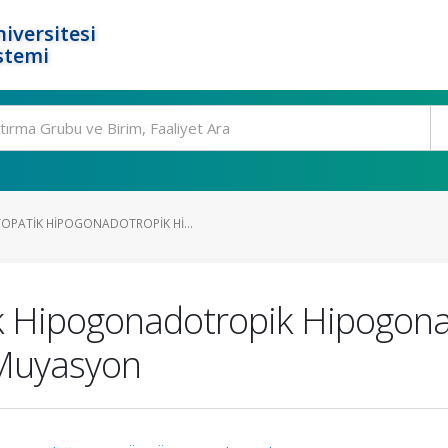
iversitesi
stemi
PATIK HIPOGONADOTROPIK HI...
k Hipogonadotropik Hipogon
 Muyasyon