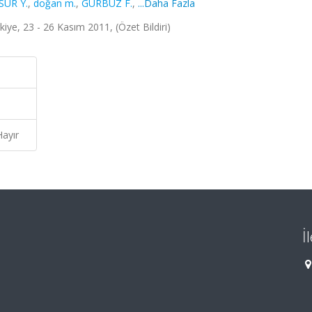
SUR Y.
,
doğan m.
,
GÜRBÜZ F.
,
...Daha Fazla
iye, 23 - 26 Kasım 2011, (Özet Bildiri)
Hayır
İ