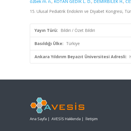
özbek m. n.
,
KOTAN GEDİK L. D.
,
DEMİRBİLEK H.
,
CE
15. Ulusal Pediatrik Endokrin ve Diyabet Kongresi, Türk
Yayın Türü:
Bildiri / Özet Bildiri
Basıldığı Ülke:
Türkiye
Ankara Yıldırım Beyazıt Üniversitesi Adresli:
Ana Sayfa
|
AVESİS Hakkında
|
İletişim