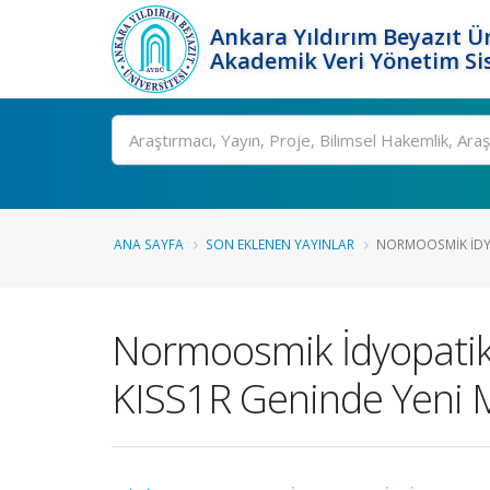
Ankara Yıldırım Beyazıt Ün
Akademik Veri Yönetim Si
Ara
ANA SAYFA
SON EKLENEN YAYINLAR
NORMOOSMIK İDYO
Normoosmik İdyopati
KISS1R Geninde Yeni