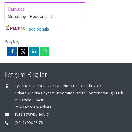
Captures
Mendeley - Readers:
17
-
see details
Paylaş
İletişim Bilgileri
Ayvalı Mahallesi Gazze Cad. No: 7 B Blok Oda No: 513
Ankara Yıldırım Beyazıt Üniversitesi Kalite Koordinatörlüğü Etlik
Milli İrade Binası
Etlik-Keçiören/Ankara
avesis@aybu.edu.tr
(0 312) 906 25 78