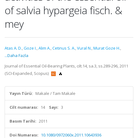
of salvia hypargeia fisch. &
mey
Atas A. D.
,
Goze I.
,
Alim A.
,
Cetinus S. A.
,
Vural N.
,
Murat Goze H.
,
...Daha Fazla
Journal of Essential Oil-Bearing Plants, cilt.14, sa.3, ss.289-296, 2011
(SCI-Expanded, Scopus)
Yayın Türü:
Makale / Tam Makale
Cilt numarası:
14
Sayı:
3
Basım Tarihi:
2011
Doi Numarası:
10.1080/0972060x.2011.10643936