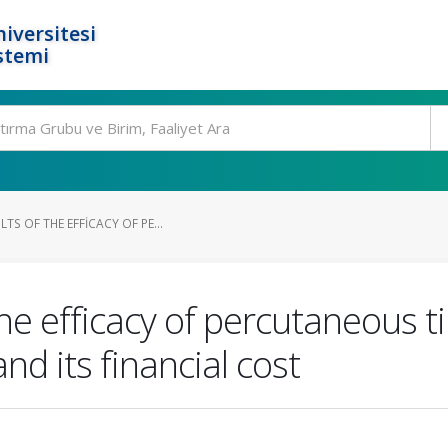
iversitesi
stemi
TS OF THE EFFICACY OF PE...
he efficacy of percutaneous ti
d its financial cost