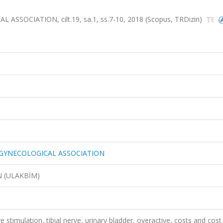
OCIATION, cilt.19, sa.1, ss.7-10, 2018 (Scopus, TRDizin)
 GYNECOLOGICAL ASSOCIATION
N (ULAKBİM)
 stimulation, tibial nerve, urinary bladder, overactive, costs and cost