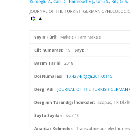
Kurdoğlu Z.
,
Carr D.
,
Harmouche J.
,
Ünlü S.
,
Kılıç G. S.
JOURNAL OF THE TURKISH-GERMAN GYNECOLOGICAL ASS
Yayın Türü:
Makale / Tam Makale
Cilt numarası:
19
Sayı:
1
Basım Tarihi:
2018
Doi Numarası:
10.4274/jtgga.2017.0115
Dergi Adı:
JOURNAL OF THE TURKISH-GERMAN
Derginin Tarandığı İndeksler:
Scopus, TR DİZİ
Sayfa Sayıları:
ss.7-10
Anahtar Kelimeler:
Transcutaneous electric nerve