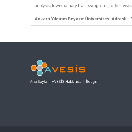
analysis, lower urinary tract symptoms, office visit
Ankara Yıldırım Beyazıt Üniversitesi Adresli:
Ana Sayfa
|
AVESİS Hakkında
|
İletişim