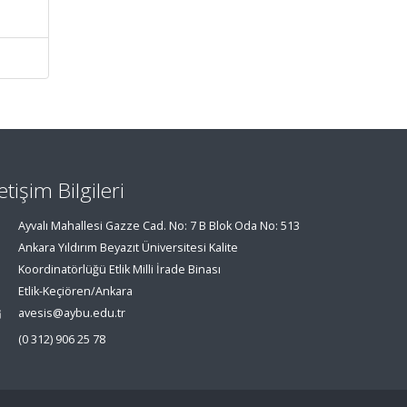
letişim Bilgileri
Ayvalı Mahallesi Gazze Cad. No: 7 B Blok Oda No: 513
Ankara Yıldırım Beyazıt Üniversitesi Kalite
Koordinatörlüğü Etlik Milli İrade Binası
Etlik-Keçiören/Ankara
avesis@aybu.edu.tr
(0 312) 906 25 78