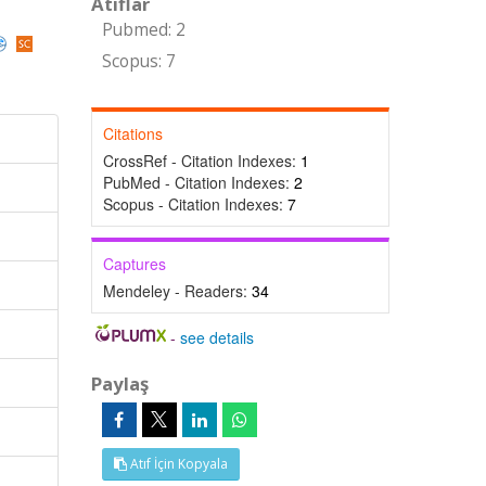
Atıflar
Pubmed: 2
Scopus: 7
Citations
CrossRef - Citation Indexes:
1
PubMed - Citation Indexes:
2
Scopus - Citation Indexes:
7
Captures
Mendeley - Readers:
34
-
see details
Paylaş
Atıf İçin Kopyala