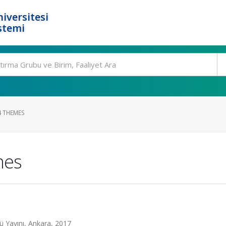
iversitesi
stemi
4 THEMES
mes
sü Yayını, Ankara, 2017