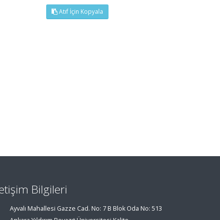
Atıf İçin Kopyala
letişim Bilgileri
Ayvalı Mahallesi Gazze Cad. No: 7 B Blok Oda No: 513