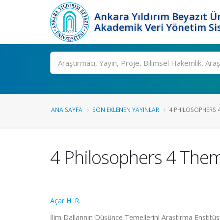
Ankara Yıldırım Beyazıt Ün
Akademik Veri Yönetim Si
Ara
ANA SAYFA
SON EKLENEN YAYINLAR
4 PHILOSOPHERS 
4 Philosophers 4 The
Açar H. R.
İlim Dallarının Düşünce Temellerini Araştırma Enstitü