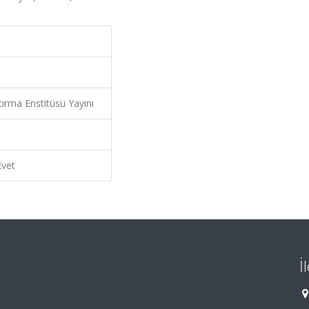
tırma Enstitüsü Yayını
Evet
İ