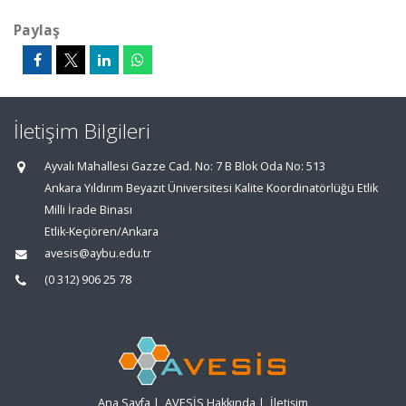
Paylaş
İletişim Bilgileri
Ayvalı Mahallesi Gazze Cad. No: 7 B Blok Oda No: 513
Ankara Yıldırım Beyazıt Üniversitesi Kalite Koordinatörlüğü Etlik
Milli İrade Binası
Etlik-Keçiören/Ankara
avesis@aybu.edu.tr
(0 312) 906 25 78
Ana Sayfa
|
AVESİS Hakkında
|
İletişim