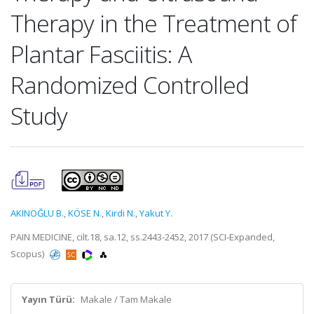
Therapy in the Treatment of
Plantar Fasciitis: A
Randomized Controlled
Study
AKINOĞLU B.
,
KÖSE N.
,
Kirdi N.
,
Yakut Y.
PAIN MEDICINE, cilt.18, sa.12, ss.2443-2452, 2017 (SCI-Expanded,
Scopus)
Yayın Türü:
Makale / Tam Makale