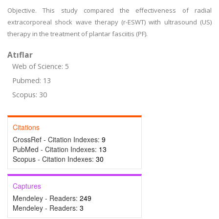
Objective. This study compared the effectiveness of radial
extracorporeal shock wave therapy (r-ESWT) with ultrasound (US)
therapy in the treatment of plantar fasciitis (PF).
Atıflar
Web of Science: 5
Pubmed: 13
Scopus: 30
Citations
CrossRef - Citation Indexes:
9
PubMed - Citation Indexes:
13
Scopus - Citation Indexes:
30
Captures
Mendeley - Readers:
249
Mendeley - Readers:
3