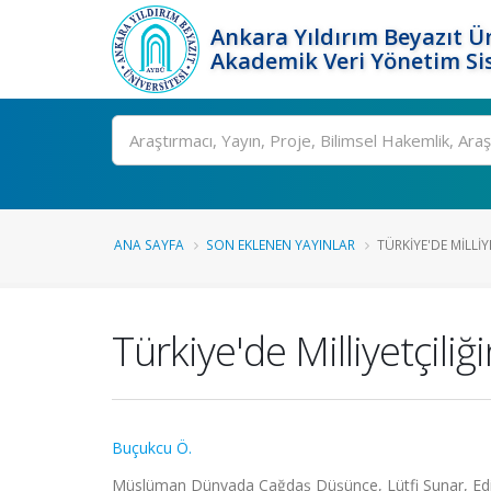
Ankara Yıldırım Beyazıt Ün
Akademik Veri Yönetim Si
Ara
ANA SAYFA
SON EKLENEN YAYINLAR
TÜRKIYE'DE MILLIY
Türkiye'de Milliyetçil
Buçukcu Ö.
Müslüman Dünyada Çağdaş Düşünce, Lütfi Sunar, Editör,