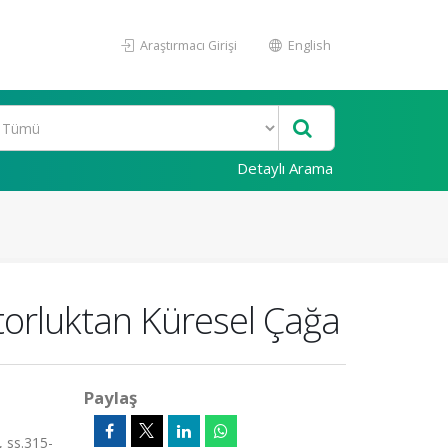
Araştırmacı Girişi
English
Detaylı Arama
atorluktan Küresel Çağa
Paylaş
, ss.315-