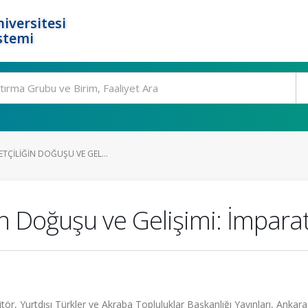
iversitesi
stemi
ETÇILIĞIN DOĞUŞU VE GEL...
iğin Doğuşu ve Gelişimi: İmpar
 Yurtdışı Türkler ve Akraba Topluluklar Başkanlığı Yayınları, Ankara