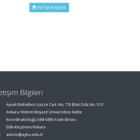
Atıf İçin Kopyala
letişim Bilgileri
Ayvalı Mahallesi Gazze Cad. No: 7 B Blok Oda No: 513
Ankara Yıldırım Beyazıt Üniversitesi Kalite
Koordinatörlüğü Etlik Milli İrade Binası
Etlik-Keçiören/Ankara
avesis@aybu.edu.tr