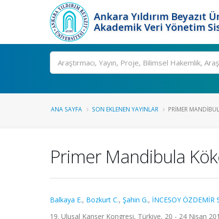
Ankara Yıldırım Beyazıt Ün
Akademik Veri Yönetim Si
Ara
ANA SAYFA
SON EKLENEN YAYINLAR
PRIMER MANDIBUL
Primer Mandibula Köke
Balkaya E.
,
Bozkurt C.
,
Şahin G.
,
İNCESOY ÖZDEMİR S
19. Ulusal Kanser Kongresi, Türkiye, 20 - 24 Nisan 20