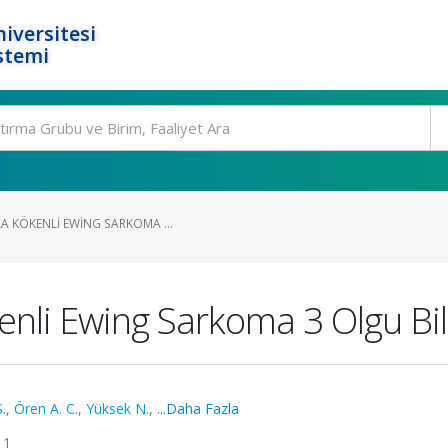
iversitesi
stemi
A KÖKENLI EWING SARKOMA ...
nli Ewing Sarkoma 3 Olgu Bil
.
,
Ören A. C.
,
Yüksek N.
,
...Daha Fazla
11