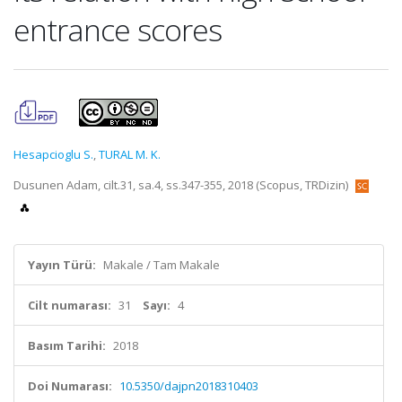
entrance scores
Hesapcioglu S.
,
TURAL M. K.
Dusunen Adam, cilt.31, sa.4, ss.347-355, 2018 (Scopus, TRDizin)
Yayın Türü:
Makale / Tam Makale
Cilt numarası:
31
Sayı:
4
Basım Tarihi:
2018
Doi Numarası:
10.5350/dajpn2018310403