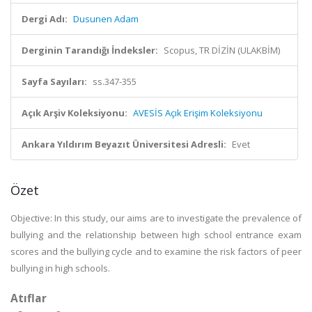
Dergi Adı:
Dusunen Adam
Derginin Tarandığı İndeksler:
Scopus, TR DİZİN (ULAKBİM)
Sayfa Sayıları:
ss.347-355
Açık Arşiv Koleksiyonu:
AVESİS Açık Erişim Koleksiyonu
Ankara Yıldırım Beyazıt Üniversitesi Adresli:
Evet
Özet
Objective: In this study, our aims are to investigate the prevalence of
bullying and the relationship between high school entrance exam
scores and the bullying cycle and to examine the risk factors of peer
bullying in high schools.
Atıflar