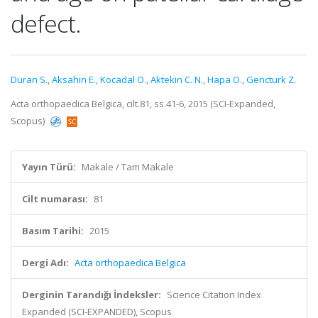
defect.
Duran S.
,
Aksahin E.
,
Kocadal O.
,
Aktekin C. N.
,
Hapa O.
,
Gencturk Z.
Acta orthopaedica Belgica, cilt.81, ss.41-6, 2015 (SCI-Expanded,
Scopus)
Yayın Türü:
Makale / Tam Makale
Cilt numarası:
81
Basım Tarihi:
2015
Dergi Adı:
Acta orthopaedica Belgica
Derginin Tarandığı İndeksler:
Science Citation Index
Expanded (SCI-EXPANDED), Scopus