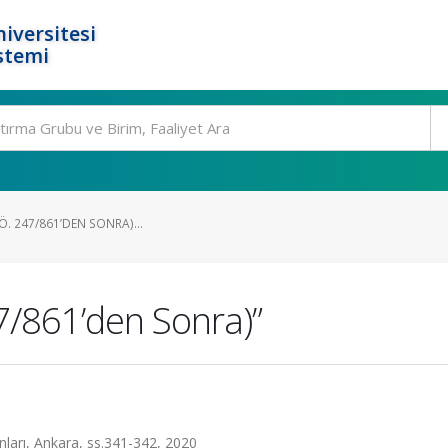
iversitesi
stemi
(Ö. 247/861’DEN SONRA)...
47/861’den Sonra)”
nları, Ankara, ss.341-342, 2020