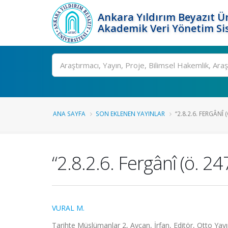
Ankara Yıldırım Beyazıt Ün
Akademik Veri Yönetim Si
Ara
ANA SAYFA
SON EKLENEN YAYINLAR
“2.8.2.6. FERGÂNÎ 
“2.8.2.6. Fergânî (ö. 2
VURAL M.
Tarihte Müslümanlar 2, Aycan, İrfan, Editör, Otto Yayı