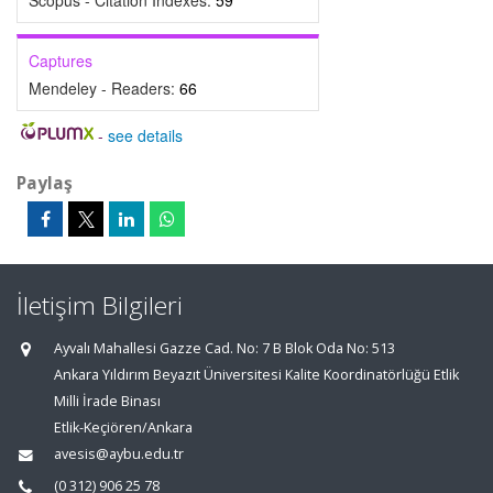
Scopus - Citation Indexes:
59
Captures
Mendeley - Readers:
66
-
see details
Paylaş
İletişim Bilgileri
Ayvalı Mahallesi Gazze Cad. No: 7 B Blok Oda No: 513
Ankara Yıldırım Beyazıt Üniversitesi Kalite Koordinatörlüğü Etlik
Milli İrade Binası
Etlik-Keçiören/Ankara
avesis@aybu.edu.tr
(0 312) 906 25 78