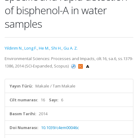
of bisphenol-A in water
samples
Yildirim N.
,
Long F.
,
He M.
,
Shi H.
,
Gu A. Z.
Environmental Sciences: Processes and Impacts, cilt.16, sa.6, ss.1379-
1386, 2014 (SCI-Expanded, Scopus)
Yayın Türü:
Makale / Tam Makale
Cilt numarası:
16
Sayı:
6
Basım Tarihi:
2014
Doi Numarası:
10.1039/c4em00046c