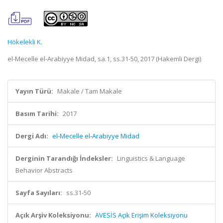
Hökelekli K.
el-Mecelle el-Arabiyye Midad, sa.1, ss.31-50, 2017 (Hakemli Dergi)
Yayın Türü:
Makale / Tam Makale
Basım Tarihi:
2017
Dergi Adı:
el-Mecelle el-Arabiyye Midad
Derginin Tarandığı İndeksler:
Linguistics & Language
Behavior Abstracts
Sayfa Sayıları:
ss.31-50
Açık Arşiv Koleksiyonu:
AVESİS Açık Erişim Koleksiyonu