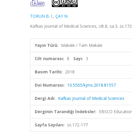
TORUN B. İ.
,
ÇAY N.
Kafkas Journal of Medical Sciences, cilt.8, sa.3, ss.1
Yayın Türü:
Makale / Tam Makale
Cilt numarası:
8
Sayı:
3
Basım Tarihi:
2018
Doi Numarası:
10.5505/kjms.2018.81557
Dergi Adı:
Kafkas Journal of Medical Sciences
Derginin Tarandığı İndeksler:
EBSCO Education
Sayfa Sayıları:
ss.172-177