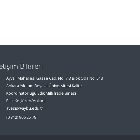
letişim Bilgileri
Ayvalı Mahallesi Gazze Cad. No: 7 B Blok Oda No: 513
Ankara Yıldırım Beyazıt Üniversitesi Kalite
Koordinatörlüğü Etlik Milli İrade Binası
Etlik-Keçiören/Ankara
avesis@aybu.edu.tr
(0 312) 906 25 78