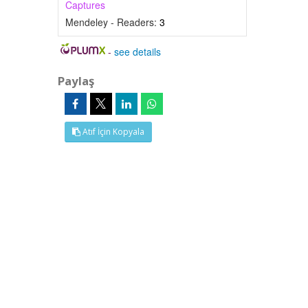
Captures
Mendeley - Readers:
3
-
see details
Paylaş
Atıf İçin Kopyala