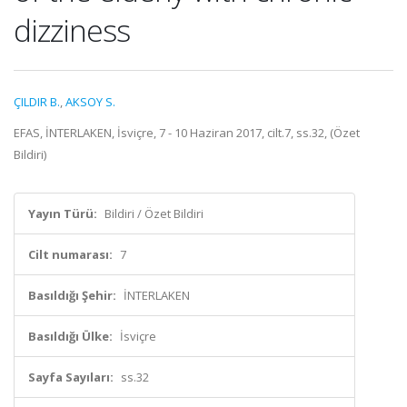
dizziness
ÇILDIR B.
,
AKSOY S.
EFAS, İNTERLAKEN, İsviçre, 7 - 10 Haziran 2017, cilt.7, ss.32, (Özet
Bildiri)
Yayın Türü:
Bildiri / Özet Bildiri
Cilt numarası:
7
Basıldığı Şehir:
İNTERLAKEN
Basıldığı Ülke:
İsviçre
Sayfa Sayıları:
ss.32