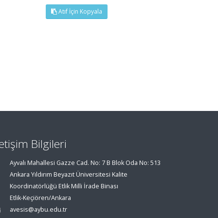
Atıf İçin Kopyala
letişim Bilgileri
Ayvalı Mahallesi Gazze Cad. No: 7 B Blok Oda No: 513
Ankara Yıldırım Beyazıt Üniversitesi Kalite
Koordinatörlüğü Etlik Milli İrade Binası
Etlik-Keçiören/Ankara
avesis@aybu.edu.tr