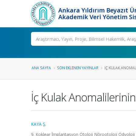
Ankara Yıldırım Beyazıt Ün
Akademik Veri Yönetim Si
Ara
ANA SAYFA
SON EKLENEN YAYINLAR
İÇ KULAK ANOMALI
İç Kulak Anomalilerinin
KAYA Ş.
9. Koklear İmplantasyon Otoloji Nörootoloji Odyoloji 