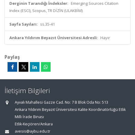
Derginin Tarandığı İndeksler:
Emerging Sources Citation
Index (ESCI), Scopus, TR DİZİN (ULAKBİM)
Sayfa Sayıları:
ss.35-41
Ankara Yıldırım Beyazıt Üniversitesi Adresli:
Hayır
Paylaş
İletişim Bilgileri
Ayvalı Mahallesi Gazze Cad. No: 7 B Blok Oda No: 513
Ankara Yıldırım Beyazıt Üniversitesi Kalite Koordinatörlüğü Etlik
Milli İrade Binası
Etlik-Keçiören/Ankara
avesis@aybu.edu.tr