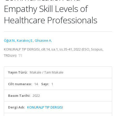
Empathy Skill Levels of
Healthcare Professionals
Öğüt N.
,
Karakoç E.
,
Ghiasee A.
KONURALP TIP DERGISI, cilt.14, sa.1, ss.35-41, 2022 (ESCI, Scopus,
TRDizin)
Yayın Türü:
Makale / Tam Makale
Cilt numarası:
14
Sayı:
1
Basım Tarihi:
2022
Dergi Adı:
KONURALP TIP DERGISI