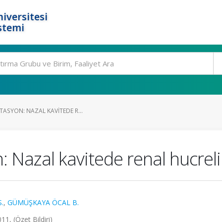
iversitesi
stemi
TASYON: NAZAL KAVITEDE R...
: Nazal kavitede renal hucrel
S.
,
GÜMÜŞKAYA ÖCAL B.
11, (Özet Bildiri)