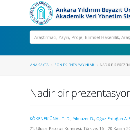
Ankara Yıldırım Beyazıt Ün
Akademik Veri Yönetim Si
Ara
ANA SAYFA
SON EKLENEN YAYINLAR
NADIR BIR PREZEN
Nadir bir prezentasyon
KÖKENEK ÜNAL T. D.
,
Yılmazer D.
,
Oğuz Erdoğan A. 
21. Ulusal Patoloji Kongresi, Türkiye, 16 - 20 Kasım 20