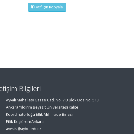
Atıf İçin Kopyala
letişim Bilgileri
Ayvalı Mahallesi Gazze Cad. No: 7 B Blok Oda No: 513
Ankara Yıldırım Beyazıt Üniversitesi Kalite
Koordinatörlüğü Etlik Milli İrade Binası
Etlik-Keçiören/Ankara
avesis@aybu.edu.tr