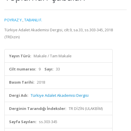
POYRAZ Y.
,
TABANLI F.
Türkiye Adalet Akademisi Dergisi, cilt.9, sa.33, ss.303-345, 2018
(TRDizin)
Yayın Türü:
Makale / Tam Makale
Cilt numarası:
9
Sayı:
33
Basım Tarihi:
2018
Dergi Adı:
Türkiye Adalet Akademisi Dergisi
Derginin Tarandığı İndeksler:
TR DİZİN (ULAKBİM)
Sayfa Sayıları:
ss.303-345