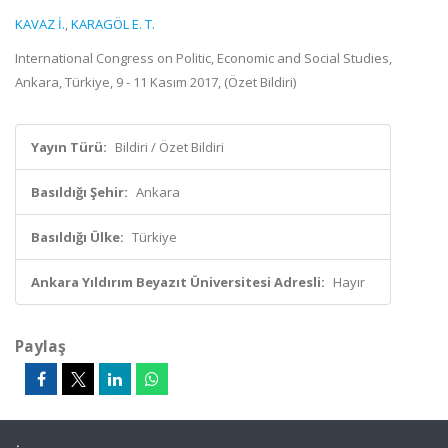
KAVAZ İ.
,
KARAGÖL E. T.
International Congress on Politic, Economic and Social Studies,
Ankara, Türkiye, 9 - 11 Kasım 2017, (Özet Bildiri)
Yayın Türü:
Bildiri / Özet Bildiri
Basıldığı Şehir:
Ankara
Basıldığı Ülke:
Türkiye
Ankara Yıldırım Beyazıt Üniversitesi Adresli:
Hayır
Paylaş