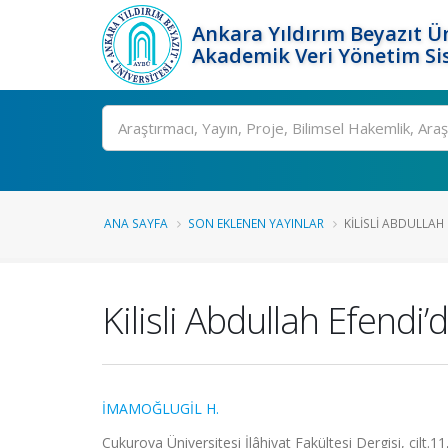
Ankara Yıldırım Beyazıt Ün
Akademik Veri Yönetim Si
Ara
ANA SAYFA
SON EKLENEN YAYINLAR
KILISLI ABDULLAH 
Kilisli Abdullah Efendi’d
İMAMOĞLUGİL H.
Çukurova Üniversitesi İlâhiyat Fakültesi Dergisi, cilt.1