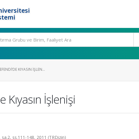
iversitesi
stemi
EFENDI’DE KIYASIN İŞLEN...
e Kıyasın İşlenişi
1, sa.2, ss.111-148, 2011 (TRDizin)